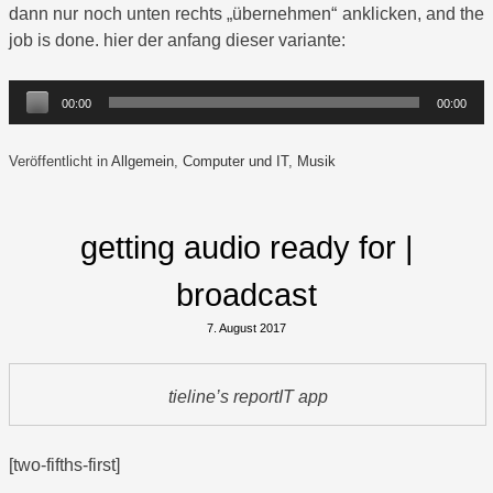
dann nur noch unten rechts „übernehmen“ anklicken, and the
job is done. hier der anfang dieser variante:
Audio-
00:00
00:00
Player
Veröffentlicht in
Allgemein
,
Computer und IT
,
Musik
getting audio ready for |
broadcast
7. August 2017
tieline’s reportIT app
[two-fifths-first]