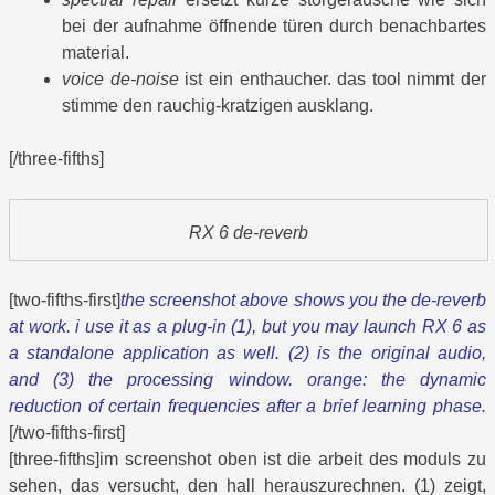
bei der aufnahme öffnende türen durch benachbartes
material.
voice de-noise
ist ein enthaucher. das tool nimmt der
stimme den rauchig-kratzigen ausklang.
[/three-fifths]
RX 6 de-reverb
[two-fifths-first]
the screenshot above shows you the de-reverb
at work. i use it as a plug-in (1), but you may launch RX 6 as
a standalone application as well. (2) is the original audio,
and (3) the processing window. orange: the dynamic
reduction of certain frequencies after a brief learning phase.
[/two-fifths-first]
[three-fifths]im screenshot oben ist die arbeit des moduls zu
sehen, das versucht, den hall herauszurechnen. (1) zeigt,