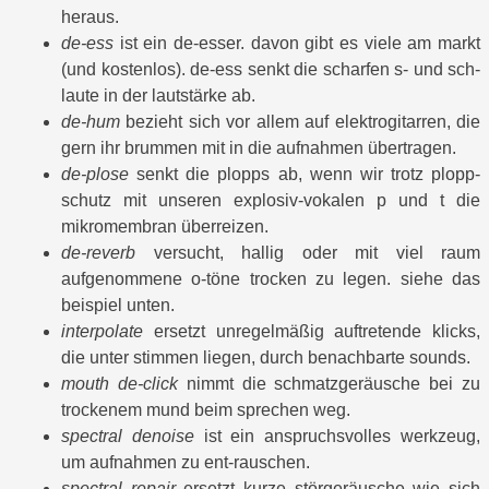
heraus.
de-ess
ist ein de-esser. davon gibt es viele am markt
(und kostenlos). de-ess senkt die scharfen s- und sch-
laute in der lautstärke ab.
de-hum
bezieht sich vor allem auf elektrogitarren, die
gern ihr brummen mit in die aufnahmen übertragen.
de-plose
senkt die plopps ab, wenn wir trotz plopp-
schutz mit unseren explosiv-vokalen p und t die
mikromembran überreizen.
de-reverb
versucht, hallig oder mit viel raum
aufgenommene o-töne trocken zu legen. siehe das
beispiel unten.
interpolate
ersetzt unregelmäßig auftretende klicks,
die unter stimmen liegen, durch benachbarte sounds.
mouth de-click
nimmt die schmatzgeräusche bei zu
trockenem mund beim sprechen weg.
spectral denoise
ist ein anspruchsvolles werkzeug,
um aufnahmen zu ent-rauschen.
spectral repair
ersetzt kurze störgeräusche wie sich