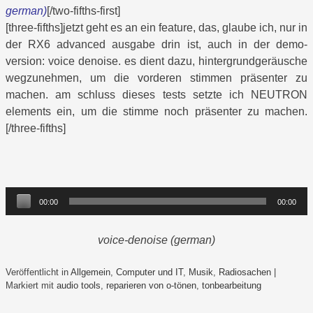
german)
[/two-fifths-first]
[three-fifths]jetzt geht es an ein feature, das, glaube ich, nur in
der RX6 advanced ausgabe drin ist, auch in der demo-
version: voice denoise. es dient dazu, hintergrundgeräusche
wegzunehmen, um die vorderen stimmen präsenter zu
machen. am schluss dieses tests setzte ich NEUTRON
elements ein, um die stimme noch präsenter zu machen.
[/three-fifths]
Audio-
00:00
00:00
Player
voice-denoise (german)
Veröffentlicht in
Allgemein
,
Computer und IT
,
Musik
,
Radiosachen
|
Markiert mit
audio tools
,
reparieren von o-tönen
,
tonbearbeitung