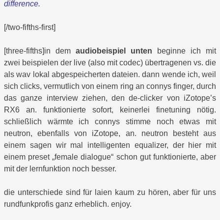
difference.
[/two-fifths-first]
[three-fifths]in dem
audiobeispiel unten
beginne ich mit
zwei beispielen der live (also mit codec) übertragenen vs. die
als wav lokal abgespeicherten dateien. dann wende ich, weil
sich clicks, vermutlich von einem ring an connys finger, durch
das ganze interview ziehen, den de-clicker von iZotope’s
RX6 an. funktionierte sofort, keinerlei finetuning nötig.
schließlich wärmte ich connys stimme noch etwas mit
neutron, ebenfalls von iZotope, an. neutron besteht aus
einem sagen wir mal intelligenten equalizer, der hier mit
einem preset „female dialogue“ schon gut funktionierte, aber
mit der lernfunktion noch besser.
die unterschiede sind für laien kaum zu hören, aber für uns
rundfunkprofis ganz erheblich. enjoy.