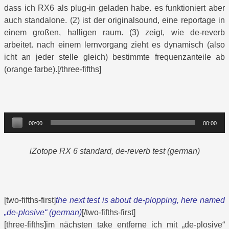
dass ich RX6 als plug-in geladen habe. es funktioniert aber
auch standalone. (2) ist der originalsound, eine reportage in
einem großen, halligen raum. (3) zeigt, wie de-reverb
arbeitet. nach einem lernvorgang zieht es dynamisch (also
icht an jeder stelle gleich) bestimmte frequenzanteile ab
(orange farbe).[/three-fifths]
Audio-
00:00
00:00
Player
iZotope RX 6 standard, de-reverb test (german)
[two-fifths-first]
the next test is about de-plopping, here named
„de-plosive“ (german)
[/two-fifths-first]
[three-fifths]im nächsten take entferne ich mit „de-plosive“