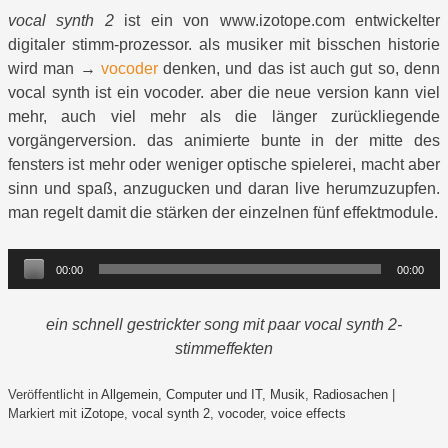
vocal synth 2
ist ein von www.izotope.com entwickelter
digitaler stimm-prozessor. als musiker mit bisschen historie
wird man →
vocoder
denken, und das ist auch gut so, denn
vocal synth ist ein vocoder. aber die neue version kann viel
mehr, auch viel mehr als die länger zurückliegende
vorgängerversion. das animierte bunte in der mitte des
fensters ist mehr oder weniger optische spielerei, macht aber
sinn und spaß, anzugucken und daran live herumzuzupfen.
man regelt damit die stärken der einzelnen fünf effektmodule.
Audio-
00:00
00:00
Player
ein schnell gestrickter song mit paar vocal synth 2-
stimmeffekten
Veröffentlicht in
Allgemein
,
Computer und IT
,
Musik
,
Radiosachen
|
Markiert mit
iZotope
,
vocal synth 2
,
vocoder
,
voice effects