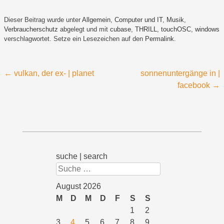
Dieser Beitrag wurde unter
Allgemein
,
Computer und IT
,
Musik
,
Verbraucherschutz
abgelegt und mit
cubase
,
THRILL
,
touchOSC
,
windows
verschlagwortet. Setze ein Lesezeichen auf den
Permalink
.
Beitragsnavigation
←
vulkan, der ex- | planet
sonnenuntergänge in |
facebook
→
suche | search
Suchen
August 2026
M
D
M
D
F
S
S
1
2
3
4
5
6
7
8
9