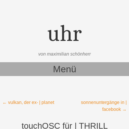
uhr
von maximilian schönherr
Menü
Zum Inhalt springen
Beitragsnavigation
←
vulkan, der ex- | planet
sonnenuntergänge in |
facebook
→
touchOSC für | THRILL