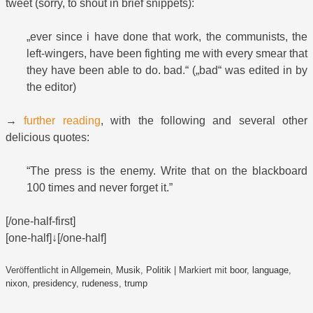
tweet (sorry, to shout in brief snippets):
„ever since i have done that work, the communists, the
left-wingers, have been fighting me with every smear that
they have been able to do. bad.“ („bad“ was edited in by
the editor)
→
further reading
, with the following and several other
delicious quotes:
“The press is the enemy. Write that on the blackboard
100 times and never forget it.”
[/one-half-first]
[one-half]↓[/one-half]
Veröffentlicht in
Allgemein
,
Musik
,
Politik
|
Markiert mit
boor
,
language
,
nixon
,
presidency
,
rudeness
,
trump