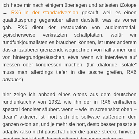
ich habe mir nach einigem überlegen und antesten iZotope
→
RX6 in der standardversion
gekauft, weil es einen
qualitätssprung gegenüber allem darstellt, was es vorher
gab. RX6 dient der restauration von audiomaterial,
typischerweise verkratzten schallplatten. wofür wir
rundfunkjournalisten es brauchen können, ist unter anderem
das an zauberei grenzende wegrechnen von hallfahnen und
von hintergrundgeräuschen, etwa wenn wir interviews auf
messen oder kongressen machen. (für „dialogue isolate“
muss man allerdings tiefer in die tasche greifen, RX6
advance
)
hier zeige ich anhand eines o-tons aus dem deutschen
rundfunkarchiv von 1932, wie ihn der in RX6 enthaltene
spectral denoiser säubert. wenn – wie im screenshot oben –
„learn“ aktiviert ist, hört sich die software außerdem den
ganzen o-ton an, und je mehr sie hört, desto besser passt sie
adaptiv (also nicht pauschal über die ganze strecke hinweg,