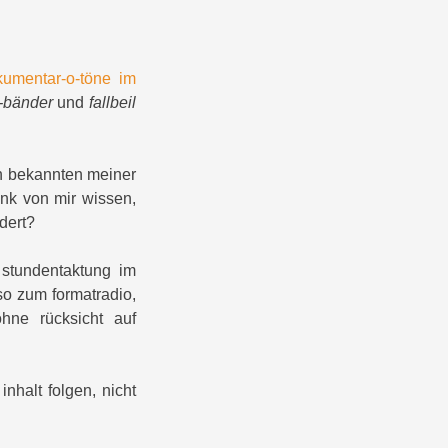
umentar-o-töne im
-bänder
und
fallbeil
en bekannten meiner
unk von mir wissen,
dert?
 stundentaktung im
so zum formatradio,
ne rücksicht auf
nhalt folgen, nicht