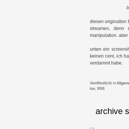
b
diesen originalton 
streamen, denn d
manipulation. aber 
unten ein screens
keinen cent, ich h
verdammt habe.
Veröffentlicht in
Allgem
ton
,
RX6
archive s