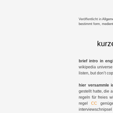
Veröffentlicht in
Allgem
bestimmt form
,
medient
kurz
brief intro in eng
wikipedia universe
listen, but don’t co
hier versammle i
gestellt hatte, di
regeln für freies
regel
CC
genüge
interviewschnipse