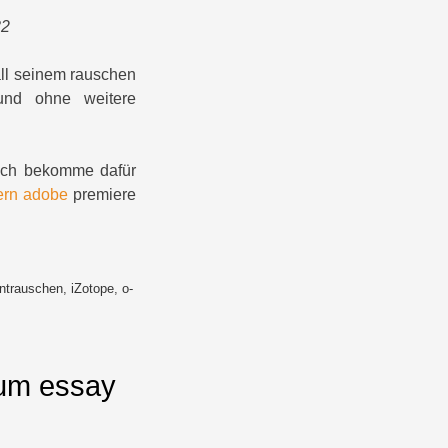
32
 all seinem rauschen
 und ohne weitere
 ich bekomme dafür
ern adobe
premiere
ntrauschen
,
iZotope
,
o-
orum essay