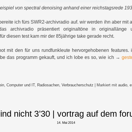
eispiel von spectral denoising anhand einer reichstagsrede 19
bereite ich fürs SWR2-archivradio auf. wir werden ihn aber mit
as archivradio präsentiert originaltöne in originallänge
für diesen test kam mir der 85jährige take gerade recht.
hot mit den für uns rundfunkleute hervorgehobenen features.
abe das programm gekauft, und ich lobe es so, wie ich →
gest
ein
,
Computer und IT
,
Radiosachen
,
Verbraucherschutz
|
Markiert mit
audio
,
e
ind nicht 3’30 | vortrag auf dem f
14. Mai 2014