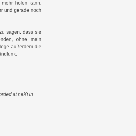
s mehr holen kann.
ehr und gerade noch
zu sagen, dass sie
wenden, ohne mein
 lege außerdem die
ündfunk.
orded at neXt in