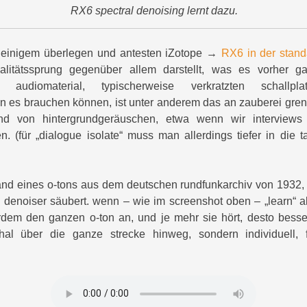
RX6 spectral denoising lernt dazu.
 einigem überlegen und antesten iZotope →
RX6 in der stand
alitätssprung gegenüber allem darstellt, was es vorher g
n audiomaterial, typischerweise verkratzten schallpl
ten es brauchen können, ist unter anderem das an zauberei gr
nd von hintergrundgeräuschen, etwa wenn wir interview
 (für „dialogue isolate“ muss man allerdings tiefer in die 
and eines o-tons aus dem deutschen rundfunkarchiv von 1932,
 denoiser säubert. wenn – wie im screenshot oben – „learn“ akti
rdem den ganzen o-ton an, und je mehr sie hört, desto besser
hal über die ganze strecke hinweg, sondern individuell, f