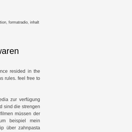
tion
,
formatradio
,
inhalt
waren
nce resided in the
rules. feel free to
pedia zur verfügung
d sind die strengen
 filmen müssen der
m beispiel mein
lip über zahnpasta