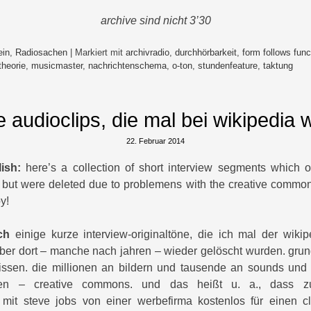
archive sind nicht 3’30
ein
,
Radiosachen
|
Markiert mit
archivradio
,
durchhörbarkeit
,
form follows func
heorie
,
musicmaster
,
nachrichtenschema
,
o-ton
,
stundenfeature
,
taktung
e audioclips, die mal bei wikipedia 
22. Februar 2014
lish:
here’s a collection of short interview segments which o
 but were deleted due to problemens with the creative commons 
py!
ch
einige kurze interview-originaltöne, die ich mal der wiki
e aber dort – manche nach jahren – wieder gelöscht wurden. grun
 wissen. die millionen an bildern und tausende an sounds und
n – creative commons. und das heißt u. a., dass zu
l mit steve jobs von einer werbefirma kostenlos für einen c