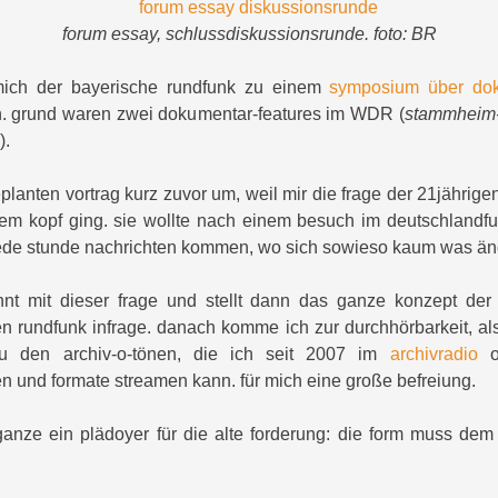
forum essay, schlussdiskussionsrunde. foto: BR
mich der bayerische rundfunk zu einem
symposium über dok
. grund waren zwei dokumentar-features im WDR (
stammheim
).
planten vortrag kurz zuvor um, weil mir die frage der 21jährig
dem kopf ging. sie wollte nach einem besuch im deutschlandf
jede stunde nachrichten kommen, wo sich sowieso kaum was än
nnt mit dieser frage und stellt dann das ganze konzept der
chen rundfunk infrage. danach komme ich zur durchhörbarkeit, al
zu den archiv-o-tönen, die ich seit 2007 im
archivradio
oh
 und formate streamen kann. für mich eine große befreiung.
 ganze ein plädoyer für die alte forderung: die form muss dem i