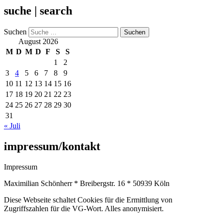
suche | search
Suchen
August 2026
M
D
M
D
F
S
S
1
2
3
4
5
6
7
8
9
10
11
12
13
14
15
16
17
18
19
20
21
22
23
24
25
26
27
28
29
30
31
« Juli
impressum/kontakt
Impressum
Maximilian Schönherr * Breibergstr. 16 * 50939 Köln
Diese Webseite schaltet Cookies für die Ermittlung von
Zugriffszahlen für die VG-Wort. Alles anonymisiert.