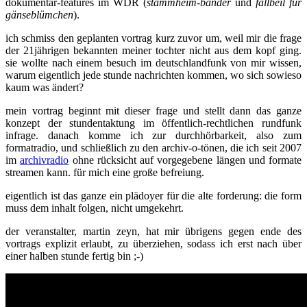
dokumentar-features im WDR (
stammheim-bänder
und
fallbeil für
gänseblümchen
).
ich schmiss den geplanten vortrag kurz zuvor um, weil mir die frage
der 21jährigen bekannten meiner tochter nicht aus dem kopf ging.
sie wollte nach einem besuch im deutschlandfunk von mir wissen,
warum eigentlich jede stunde nachrichten kommen, wo sich sowieso
kaum was ändert?
mein vortrag beginnt mit dieser frage und stellt dann das ganze
konzept der stundentaktung im öffentlich-rechtlichen rundfunk
infrage. danach komme ich zur durchhörbarkeit, also zum
formatradio, und schließlich zu den archiv-o-tönen, die ich seit 2007
im
archivradio
ohne rücksicht auf vorgegebene längen und formate
streamen kann. für mich eine große befreiung.
eigentlich ist das ganze ein plädoyer für die alte forderung: die form
muss dem inhalt folgen, nicht umgekehrt.
der veranstalter, martin zeyn, hat mir übrigens gegen ende des
vortrags explizit erlaubt, zu überziehen, sodass ich erst nach über
einer halben stunde fertig bin ;-)