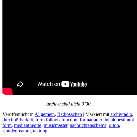
archive sind nicht 3’30
Veröffentlicht in
Allgemein
,
Radiosachen
|
Markiert mit
archivradio
,
durchhörbarkeit
,
form follows function
,
formatradio
,
inhalt bestimmt
form
,
medientheorie
,
musicmaster
,
nachrichtenschema
,
o-ton
,
stundenfeature
,
taktung