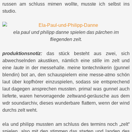
russen am schluss mimen wollte, musste ich selbst ins
studio.
ela paul und philipp danne spielen das pärchen im
fliegenden zelt.
produktionsnotiz:
das stück besteht aus zwei, sich
abwechselnden akustiken, nämlich eine
stille
im zelt und
eine
laute
in der messehalle. meine tontechnikerin (gunnel
blendin) bot an, den schauspielern eine messe-atmo schön
laut über kopfhörer einzuspielen, sodass sie entsprechend
laut dagegen ansprechen mussten. prima! was gunnel auch
lieferte, waren hervorragende zeltwand-geräusche aus dem
wdr soundarchiv, dieses wunderbare flattern, wenn der wind
durchs zelt weht.
ela und philipp mussten am schluss des termins noch „zelt“
spielen, also mit den stimmen das starten und landen des