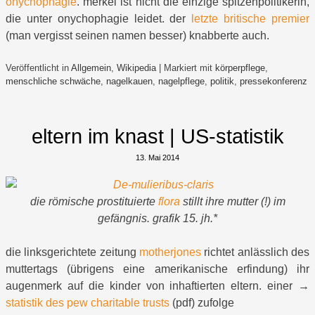
onychophagie
. merkel ist nicht die einzige spitzenpolitikerin,
die unter onychophagie leidet. der
letzte britische premier
(man vergisst seinen namen besser) knabberte auch.
Veröffentlicht in
Allgemein
,
Wikipedia
|
Markiert mit
körperpflege
,
menschliche schwäche
,
nagelkauen
,
nagelpflege
,
politik
,
pressekonferenz
eltern im knast | US-statistik
13. Mai 2014
die römische prostituierte
flora
stillt ihre mutter (!) im
gefängnis. grafik 15. jh.*
die linksgerichtete zeitung
motherjones
richtet anlässlich des
muttertags (übrigens eine amerikanische erfindung) ihr
augenmerk auf die kinder von inhaftierten eltern. einer →
statistik des pew charitable trusts
(pdf) zufolge