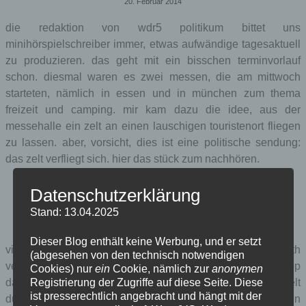
20. Februar 2014
die redaktion von wdr5 politikum bittet uns
minihörspielschreiber immer, etwas aufwändige tagesaktuell
zu produzieren. das geht mit ein bisschen terminvorlauf
schon. diesmal waren es zwei messen, die am mittwoch
starteten, nämlich in essen und in münchen zum thema
freizeit und camping. mir kam dazu die idee, aus der
messehalle ein zelt an einen lauschigen touristenort fliegen
zu lassen. aber, vorsicht, dies ist eine politische sendung:
das zelt verfliegt sich. hier das stück zum nachhören.
Datenschutzerklärung
Stand: 13.04.2025
Dieser Blog enthält keine Werbung, und er setzt
vier stimmen sind in den dreiminüter zu hören. elisabeth
(abgesehen von den technisch notwendigen
verhoeven spielt die messeverkäuferin,
ela paul
und philipp
Cookies) nur
ein
Cookie, nämlich zur
anonymen
Registrierung der Zugriffe auf diese Seite. Diese
danne (foto unten) spielen das pärchen, das sich im zelt
ist presserechtlich angebracht und hängt mit der
durch die welt transportieren lässt. weil niemand die bösen