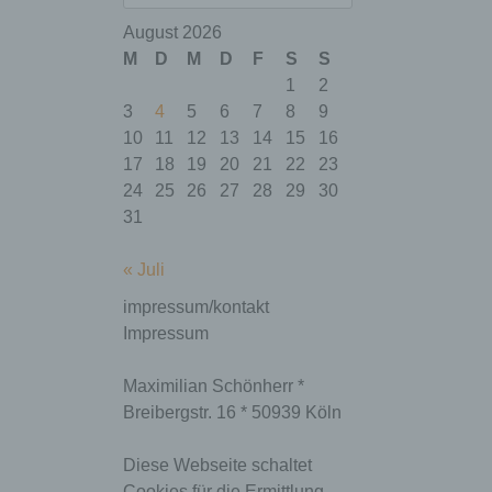
August 2026
M
D
M
D
F
S
S
1
2
3
4
5
6
7
8
9
10
11
12
13
14
15
16
17
18
19
20
21
22
23
24
25
26
27
28
29
30
Name
Zweck
Gültigkeit
31
Dieses Cookie
ermittelt, ob die
« Juli
Verwendung von
Cookies im
impressum/kontakt
Browser
Impressum
deaktiviert wurde.
wordpress_te
Speicherdauer:
Session
st_cookie
Bis zum Ende der
Maximilian Schönherr *
Browsersitzung
Breibergstr. 16 * 50939 Köln
(wird beim
Schließen Ihres
Internet-Browsers
Diese Webseite schaltet
gelöscht).
Cookies für die Ermittlung