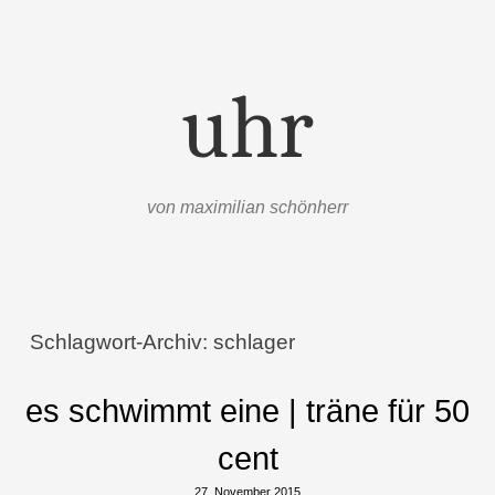
uhr
von maximilian schönherr
Menü
Zum Inhalt springen
Schlagwort-Archiv:
schlager
es schwimmt eine | träne für 50
cent
27. November 2015