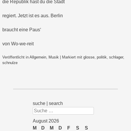
die Republik hast du die Stadt
regiert. Jetzt ist es aus. Berlin
braucht eine Paus‘
von Wo-we-reit
Veröffentlicht in
Allgemein
,
Musik
|
Markiert mit
glosse
,
politik
,
schlager
,
schnulze
suche | search
Suchen
August 2026
M
D
M
D
F
S
S