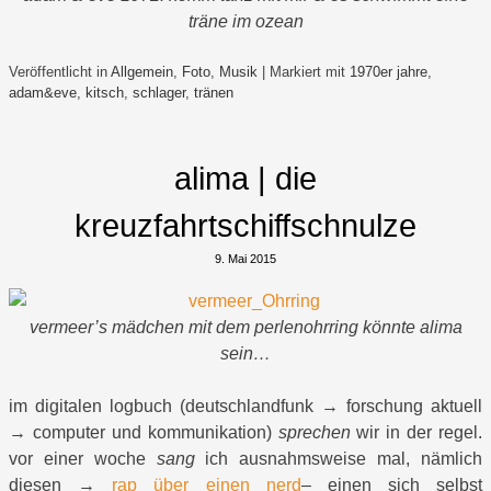
träne im ozean
Veröffentlicht in
Allgemein
,
Foto
,
Musik
|
Markiert mit
1970er jahre
,
adam&eve
,
kitsch
,
schlager
,
tränen
alima | die
kreuzfahrtschiffschnulze
9. Mai 2015
vermeer’s mädchen mit dem perlenohrring könnte alima
sein…
im digitalen logbuch (deutschlandfunk → forschung aktuell
→ computer und kommunikation)
sprechen
wir in der regel.
vor einer woche
sang
ich ausnahmsweise mal, nämlich
diesen →
rap über einen nerd
– einen sich selbst