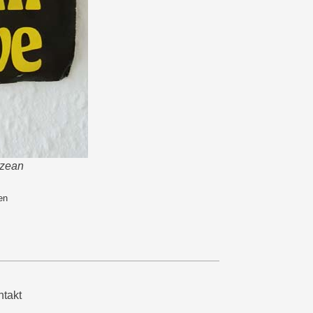
ozean
en
takt