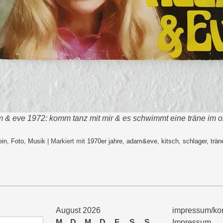
 & eve 1972: komm tanz mit mir & es schwimmt eine träne im 
ein
,
Foto
,
Musik
|
Markiert mit
1970er jahre
,
adam&eve
,
kitsch
,
schlager
,
trän
August 2026
impressum/kon
M
D
M
D
F
S
S
Impressum