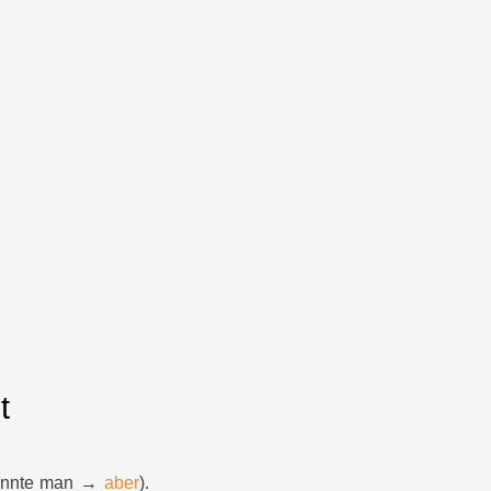
t
(könnte man →
aber
).