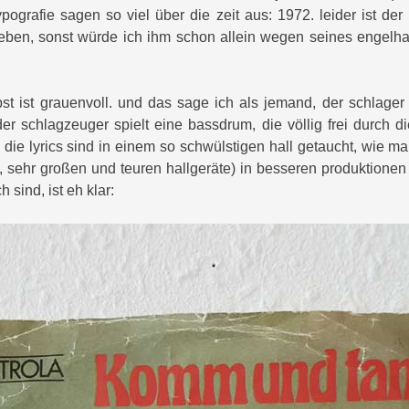
pografie sagen so viel über die zeit aus: 1972. leider ist der 
geben, sonst würde ich ihm schon allein wegen seines engelha
bst ist grauenvoll. und das sage ich als jemand, der schlager 
der schlagzeuger spielt eine bassdrum, die völlig frei durch d
d die lyrics sind in einem so schwülstigen hall getaucht, wie 
n, sehr großen und teuren hallgeräte) in besseren produktionen
h sind, ist eh klar: