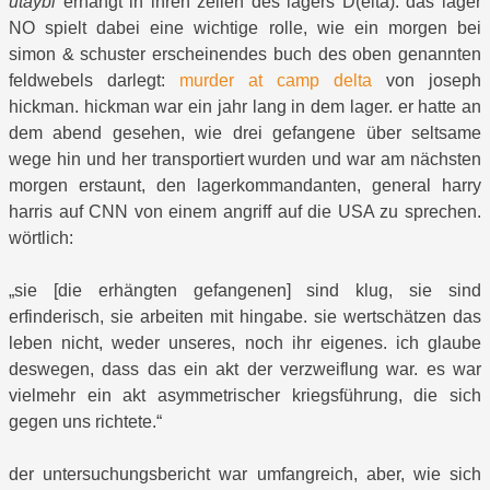
utaybi
erhängt in ihren zellen des lagers D(elta). das lager
NO spielt dabei eine wichtige rolle, wie ein morgen bei
simon & schuster erscheinendes buch des oben genannten
feldwebels darlegt:
murder at camp delta
von joseph
hickman. hickman war ein jahr lang in dem lager. er hatte an
dem abend gesehen, wie drei gefangene über seltsame
wege hin und her transportiert wurden und war am nächsten
morgen erstaunt, den lagerkommandanten, general harry
harris auf CNN von einem angriff auf die USA zu sprechen.
wörtlich:
„sie [die erhängten gefangenen] sind klug, sie sind
erfinderisch, sie arbeiten mit hingabe. sie wertschätzen das
leben nicht, weder unseres, noch ihr eigenes. ich glaube
deswegen, dass das ein akt der verzweiflung war. es war
vielmehr ein akt asymmetrischer kriegsführung, die sich
gegen uns richtete.“
der untersuchungsbericht war umfangreich, aber, wie sich