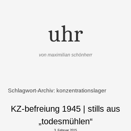
uhr
von maximilian schönherr
Menü
Zum Inhalt springen
Schlagwort-Archiv:
konzentrationslager
KZ-befreiung 1945 | stills aus
„todesmühlen“
3. Februar 2015