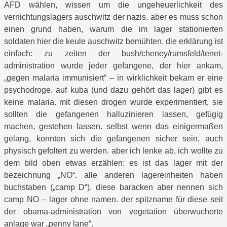
AFD wählen, wissen um die ungeheuerlichkeit des
vernichtungslagers auschwitz der nazis. aber es muss schon
einen grund haben, warum die im lager stationierten
soldaten hier die keule auschwitz bemühten. die erklärung ist
einfach: zu zeiten der bush/cheney/rumsfeld/tenet-
administration wurde jeder gefangene, der hier ankam,
„gegen malaria immunisiert“ – in wirklichkeit bekam er eine
psychodroge. auf kuba (und dazu gehört das lager) gibt es
keine malaria. mit diesen drogen wurde experimentiert, sie
sollten die gefangenen halluzinieren lassen, gefügig
machen, gestehen lassen. selbst wenn das einigermaßen
gelang, konnten sich die gefangenen sicher sein, auch
physisch gefoltert zu werden. aber ich lenke ab, ich wollte zu
dem bild oben etwas erzählen: es ist das lager mit der
bezeichnung „NO“. alle anderen lagereinheiten haben
buchstaben („camp D“), diese baracken aber nennen sich
camp NO – lager ohne namen. der spitzname für diese seit
der obama-administration von vegetation überwucherte
anlage war „penny lane“.