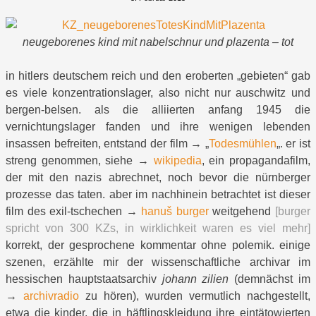
neugeborenes kind mit nabelschnur und plazenta – tot
in hitlers deutschem reich und den eroberten „gebieten“ gab
es viele konzentrationslager, also nicht nur auschwitz und
bergen-belsen. als die alliierten anfang 1945 die
vernichtungslager fanden und ihre wenigen lebenden
insassen befreiten, entstand der film → „
Todesmühlen
„. er ist
streng genommen, siehe →
wikipedia
, ein propagandafilm,
der mit den nazis abrechnet, noch bevor die nürnberger
prozesse das taten. aber im nachhinein betrachtet ist dieser
film des exil-tschechen →
hanuš burger
weitgehend
[burger
spricht von 300 KZs, in wirklichkeit waren es viel mehr]
korrekt, der gesprochene kommentar ohne polemik. einige
szenen, erzählte mir der wissenschaftliche archivar im
hessischen hauptstaatsarchiv
johann zilien
(demnächst im
→
archivradio
zu hören), wurden vermutlich nachgestellt,
etwa die kinder, die in häftlingskleidung ihre eintätowierten