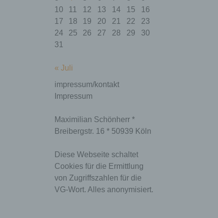
gewährleistet so,
10
11
12
13
14
15
16
dass alle
17
18
19
20
21
22
23
Funktionen dieser
Website, die auf
24
25
26
27
28
29
30
der PHP-
31
PHPSESSID
Programmiersprac
Session
he basieren,
vollständig
« Juli
angezeigt werden
können.
impressum/kontakt
Speicherdauer: Bis
Impressum
zum Ende der
Browsersitzung
(wird beim
Maximilian Schönherr *
Schließen Ihres
Breibergstr. 16 * 50939 Köln
Internet-Browsers
gelöscht).
Diese Webseite schaltet
Diese Cookies
Cookies für die Ermittlung
werden nur für den
wordpress_ak
Verwaltungsbereic
1 Jahr
von Zugriffszahlen für die
m_mobile
h von WordPress
VG-Wort. Alles anonymisiert.
verwendet.
Diese Cookies
werden nur für den