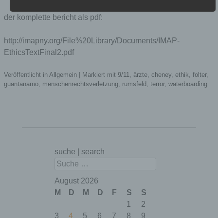
der komplette bericht als pdf:
Name
Zweck
Gültigkeit
http://imapny.org/File%20Library/Documents/IMAP-
Dieses Cookie
EthicsTextFinal2.pdf
ermittelt, ob die
Verwendung von
Veröffentlicht in
Allgemein
|
Markiert mit
9/11
,
ärzte
,
cheney
,
ethik
,
folter
,
Cookies im
guantanamo
,
menschenrechtsverletzung
,
rumsfeld
,
terror
,
waterboarding
Browser deaktiviert
wurde.
wordpress_te
Speicherdauer: Bis
Session
st_cookie
zum Ende der
Browsersitzung
(wird beim
Schließen Ihres
Internet-Browsers
suche | search
gelöscht).
Suchen
Dieses Cookie
speichert Ihre
August 2026
aktuelle Sitzung
M
D
M
D
F
S
S
mit Bezug auf
1
2
PHP-
Anwendungen und
3
4
5
6
7
8
9