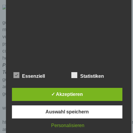
gerade erschienen, ein report von vorwiegend ärzten und ex-
militärs der USA, über den druck des
verteidigungsministeriums und der CIA auf ärzte und
psychologen, wie man gefangene „sanft“ folter kann.
columbia university, volltext über die webseite unten als pdf
herunterladbar. buchtitel:
Ethics Abandoned: Medical
Professionalism and Detainee Abuse in the War on
Terror.
die von den militärärzten freigegebenen „harschen
Essenziell
Statistiken
gefangenenbefragungs“-technike
n wurden von der bush-
administration 2002 in auftrag gegeben, von rumsfeld in kraft
gesetzt, und sie gelten weitgehend noch heute.
✓ Akzeptieren
webseite der IMAPNY:
Auswahl speichern
http://imapny.org/medicine_as_a_profession/interrogationtortu
Personalisieren
and-dual-loyalty