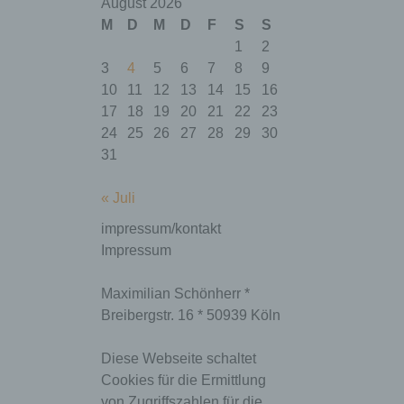
Dieser
August 2026
LocalStorage Key
M
D
M
D
F
S
S
/ Wert speichert
1
2
dsgvoaio
welchen Diensten
variabel
der Nutzer
3
4
5
6
7
8
9
zugestimmt hat
10
11
12
13
14
15
16
oder nicht.
17
18
19
20
21
22
23
Dieser
24
25
26
27
28
29
30
LocalStorage Key
31
/ Wert speichert
eine generierte ID
sodass die Opt-in /
« Juli
Opt-out Aktionen
_uniqueuid
variabel
des Nutzers
impressum/kontakt
dokumentiert
Impressum
werden können.
Die ID wird
anonymisiert
Maximilian Schönherr *
gespeichert.
Breibergstr. 16 * 50939 Köln
Dieser
LocalStorage Key
Diese Webseite schaltet
dsgvoaio_cre
/ Wert speichert
variabel
ate
den Zeitpunkt an
Cookies für die Ermittlung
dem _uniqueuid
von Zugriffszahlen für die