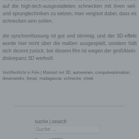
werden nur für den
auf die high-tech-ausgestatteten schnecken mit ihren seil-
Verwaltungsbereic
wp-settings-
und sprungtechniken zu setzen; man vergisst dabei, dass es
h von WordPress
time-
Session
verwendet und
schnecken sein sollen.
akm_mobile
gelten für andere
Seitenbesucher
die synchronfassung ist gut und stimmig. und der 3D-effekt
nicht.
wurde hier nicht über die maßen ausgespielt, sondern hält
wird für A/B-Tests
sich dezent zurück. bei diesem film ist wegen der groß/klein-
von neuen
ab
Session
Funktionen
diskrepanz 3D wertvoll.
verwendet.
speichert, ob der
Veröffentlicht in
Film
|
Markiert mit
3D
,
autorennen
,
computeranimation
,
Besucher die
dreamworks
,
ferrari
,
madagascar
,
schnecke
,
shrek
Mobilversion einer
akm_mobile
1 Tag
Website angezeigt
bekommen
möchte.
Cookies von DSGVO AIO for WordPress
suche | search
Suchen
Name
Zweck
Gültigkeit