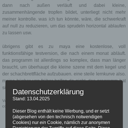
dann nach außen verläuft und dabei kleine,
zusammenhängende tropfen bildet, unterliegt nicht mehr
meiner kontrolle. was ich tun könnte, wäre, die schwerkraft
auf null zu reduzieren, um das sprudeln horizontal ablaufen
zu lassen usw.
übrigens gibt es zu maya eine kostenlose, voll
funktionsfähige testversion, die nach einem monat abläuft.
das programm ist allerdings so komplex, dass man länger
braucht, um überhaupt die kleine szene mit dem kegel und
der schachbrettfläche aufzubauen. eine steile lernkurve also.
meine bücher von früher helfen da nicht. das programm hat
sich von version zu version sehr stark geändert.
Datenschutzerklärung
Stand: 13.04.2025
Veröffentlicht in
Allgemein
,
Computer und IT
|
Markiert mit
computeranimation
,
maya
,
physikalisches modell
,
simulation
Dieser Blog enthält keine Werbung, und er setzt
(abgesehen von den technisch notwendigen
Cookies) nur
ein
Cookie, nämlich zur
anonymen