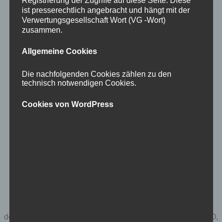
turbo – kleine schnecke, großer
Registrierung der Zugriffe auf diese Seite. Diese
ist presserechtlich angebracht und hängt mit der
traum (film)
Verwertungsgesellschaft Wort (VG -Wort)
zusammen.
30. August 2013
Allgemeine Cookies
Die nachfolgenden Cookies zählen zu den
technisch notwendigen Cookies.
Cookies von WordPress
der neue film von
dreamworks
(englischer titel: TURBO,