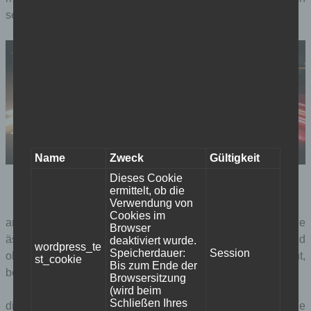
seinem bruder einen sprechenden gasherd schenkt.
Name
Zweck
Gültigkeit
schnecke
turbo
kurz vor dem initialerlebnis, auf der
Dieses Cookie
autobahnbrücke. (c) dreamworks/oma public relations
ermittelt, ob die
Verwendung von
Cookies im
animationstechnisch ist der film rundum gelungen. die
Browser
ästhetisch beeindruckendste szene für mich zeigt das bild
deaktiviert wurde.
wordpress_te
Speicherdauer:
Session
oben: turbo auf der autobahnbrücke. hier stimmen tiefe, licht,
st_cookie
Bis zum Ende der
bewegung, ton hervorragend.
Browsersitzung
(wird beim
Schließen Ihres
die menschen funktionieren ebenfalls (keine