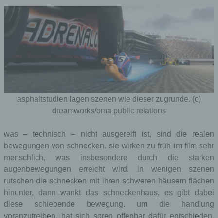
gelöscht).
Diese Cookies
werden nur für den
wordpress_a
Verwaltungsbereic
1 Jahr
km_mobile
h von WordPress
verwendet.
Diese Cookies
werden nur für den
Verwaltungsbereic
wordpress_lo
h von WordPress
gged_in_akm
Session
asphaltstudien lagen szenen wie dieser zugrunde. (c)
verwendet und
_mobile
gelten für andere
dreamworks/oma public relations
Seitenbesucher
nicht.
was – technisch – nicht ausgereift ist, sind die realen
Diese Cookies
bewegungen von schnecken. sie wirken zu früh im film sehr
werden nur für den
Verwaltungsbereic
menschlich, was insbesondere durch die starken
wp-settings-
h von WordPress
augenbewegungen erreicht wird. in wenigen szenen
Session
akm_mobile
verwendet und
rutschen die schnecken mit ihren schweren häusern flächen
gelten für andere
Seitenbesucher
hinunter, dann wankt das schneckenhaus, es gibt dabei
nicht.
diese schiebende bewegung. um die handlung
Diese Cookies
voranzutreiben, hat sich soren offenbar dafür entschieden,