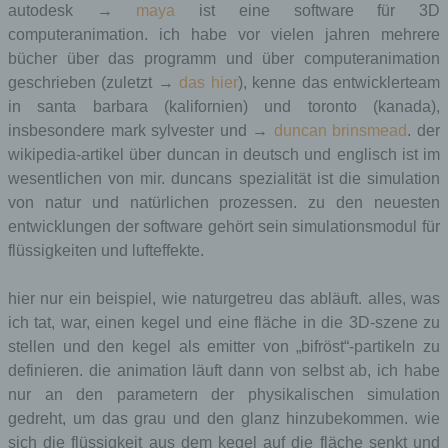
autodesk →
maya
ist eine software für 3D
computeranimation. ich habe vor vielen jahren mehrere
bücher über das programm und über computeranimation
geschrieben (zuletzt →
das hier
), kenne das entwicklerteam
in santa barbara (kalifornien) und toronto (kanada),
insbesondere mark sylvester und →
duncan brinsmead
. der
wikipedia-artikel über duncan in deutsch und englisch ist im
wesentlichen von mir. duncans spezialität ist die simulation
von natur und natürlichen prozessen. zu den neuesten
entwicklungen der software gehört sein simulationsmodul für
flüssigkeiten und lufteffekte.
hier nur ein beispiel, wie naturgetreu das abläuft. alles, was
ich tat, war, einen kegel und eine fläche in die 3D-szene zu
stellen und den kegel als emitter von „bifröst“-partikeln zu
definieren. die animation läuft dann von selbst ab, ich habe
nur an den parametern der physikalischen simulation
gedreht, um das grau und den glanz hinzubekommen. wie
sich die flüssigkeit aus dem kegel auf die fläche senkt und