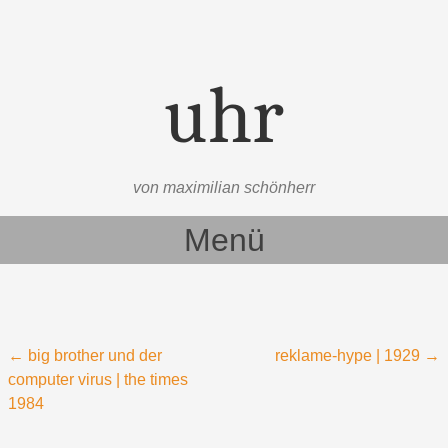
uhr
von maximilian schönherr
Menü
Zum Inhalt springen
Beitragsnavigation
←
big brother und der
reklame-hype | 1929
→
computer virus | the times
1984