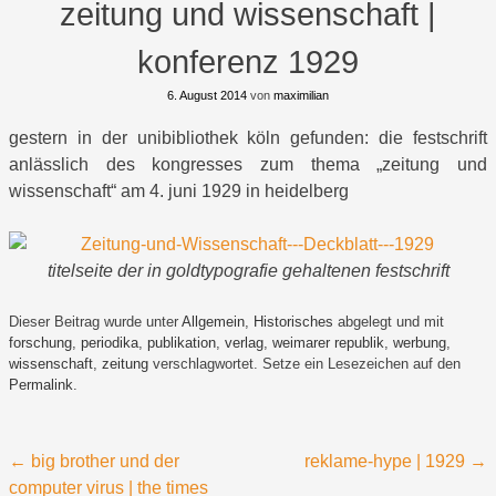
zeitung und wissenschaft |
konferenz 1929
6. August 2014
von
maximilian
gestern in der unibibliothek köln gefunden: die festschrift
anlässlich des kongresses zum thema „zeitung und
wissenschaft“ am 4. juni 1929 in heidelberg
titelseite der in goldtypografie gehaltenen festschrift
Dieser Beitrag wurde unter
Allgemein
,
Historisches
abgelegt und mit
forschung
,
periodika
,
publikation
,
verlag
,
weimarer republik
,
werbung
,
wissenschaft
,
zeitung
verschlagwortet. Setze ein Lesezeichen auf den
Permalink
.
Beitragsnavigation
←
big brother und der
reklame-hype | 1929
→
computer virus | the times