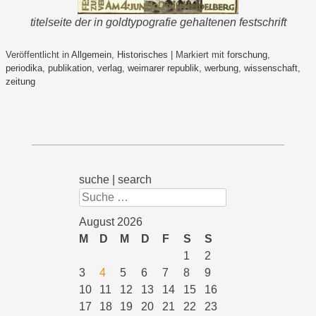
titelseite der in goldtypografie gehaltenen festschrift
Veröffentlicht in
Allgemein
,
Historisches
|
Markiert mit
forschung
,
periodika
,
publikation
,
verlag
,
weimarer republik
,
werbung
,
wissenschaft
,
zeitung
suche | search
Suchen
August 2026
M
D
M
D
F
S
S
1
2
3
4
5
6
7
8
9
10
11
12
13
14
15
16
17
18
19
20
21
22
23