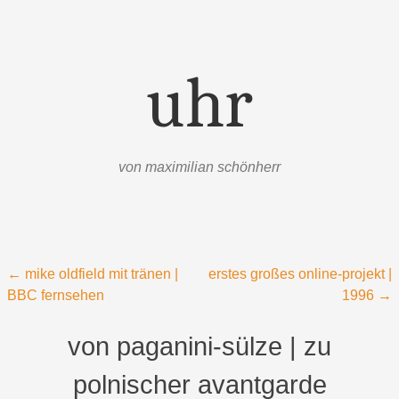
uhr
von maximilian schönherr
Menü
Zum Inhalt springen
Beitragsnavigation
←
mike oldfield mit tränen |
erstes großes online-projekt |
BBC fernsehen
1996
→
von paganini-sülze | zu
polnischer avantgarde