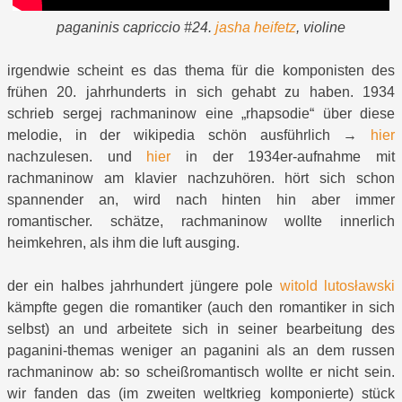
paganinis capriccio #24.
jasha heifetz
, violine
irgendwie scheint es das thema für die komponisten des
frühen 20. jahrhunderts in sich gehabt zu haben. 1934
schrieb sergej rachmaninow eine „rhapsodie“ über diese
melodie, in der wikipedia schön ausführlich →
hier
nachzulesen. und
hier
in der 1934er-aufnahme mit
rachmaninow am klavier nachzuhören. hört sich schon
spannender an, wird nach hinten hin aber immer
romantischer. schätze, rachmaninow wollte innerlich
heimkehren, als ihm die luft ausging.
der ein halbes jahrhundert jüngere pole
witold lutosławski
kämpfte gegen die romantiker (auch den romantiker in sich
selbst) an und arbeitete sich in seiner bearbeitung des
paganini-themas weniger an paganini als an dem russen
rachmaninow ab: so scheißromantisch wollte er nicht sein.
wir fanden das (im zweiten weltkrieg komponierte) stück