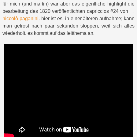
für mich (und martin) war aber das eigentliche highlight die
bearbeitung des 1820 veröffentlichten capriccios #24 von →
niccolò paganini
. hier ist es, in einer älteren aufnahme; kann
man getrost nach paar sekunden stoppen, weil sich alles
wiederholt. es kommt auf das leitthema an.