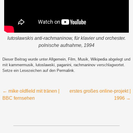
lutosławskis anti-rachmaninow, für klavier und orchester.
polnische aufnahme, 1994
Dieser Beitrag wurde unter
Allgemein
,
Film
,
Musik
,
Wikipedia
abgelegt und
mit
kammermusik
,
lutoslawski
,
paganini
,
rachmaninov
verschlagwortet.
Setze ein Lesezeichen auf den
Permalink
.
Beitragsnavigation
←
mike oldfield mit tränen |
erstes großes online-projekt |
BBC fernsehen
1996
→