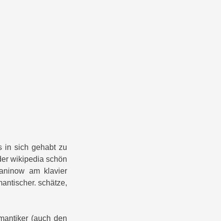
s in sich gehabt zu
der wikipedia schön
aninow am klavier
antischer. schätze,
mantiker (auch den