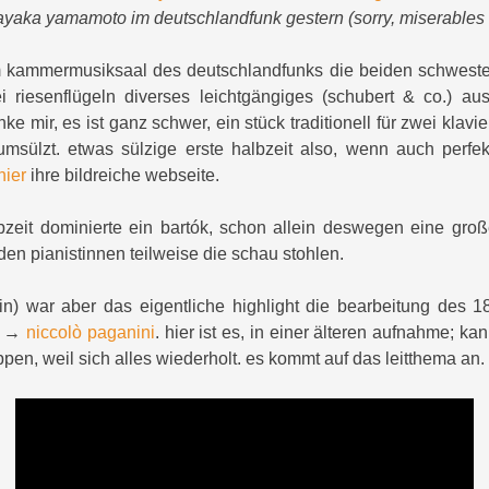
ayaka yamamoto im deutschlandfunk gestern (sorry, miserables 
im kammermusiksaal des deutschlandfunks die beiden schwest
riesenflügeln diverses leichtgängiges (schubert & co.) a
nke mir, es ist ganz schwer, ein stück traditionell für zwei klav
msülzt. etwas sülzige erste halbzeit also, wenn auch perfek
hier
ihre bildreiche webseite.
bzeit dominierte ein bartók, schon allein deswegen eine gro
en pianistinnen teilweise die schau stohlen.
in) war aber das eigentliche highlight die bearbeitung des 18
n →
niccolò paganini
. hier ist es, in einer älteren aufnahme; k
pen, weil sich alles wiederholt. es kommt auf das leitthema an.