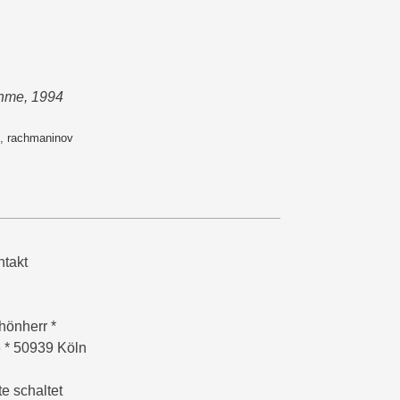
ahme, 1994
,
rachmaninov
takt
hönherr *
6 * 50939 Köln
e schaltet