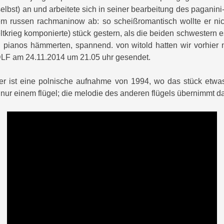
selbst) an und arbeitete sich in seiner bearbeitung des pagani
em russen rachmaninow ab: so scheißromantisch wollte er nich
tkrieg komponierte) stück gestern, als die beiden schwestern e
n pianos hämmerten, spannend. von witold hatten wir vorhier 
 DLF am 24.11.2014 um 21.05 uhr gesendet.
ber ist eine polnische aufnahme von 1994, wo das stück etwa
 nur einem flügel; die melodie des anderen flügels übernimmt da