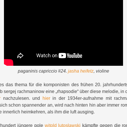
paganinis capriccio #24.
jasha heifetz
, violine
es das thema für die komponisten des frühen 20. jahrhundert
b sergej rachmaninow eine „rhapsodie“ über diese melodie, in 
r
nachzulesen. und
hier
in der 1934er-aufnahme mit rachm
sich schon spannender an, wird nach hinten hin aber immer rom
innerlich heimkehren, als ihm die luft ausging.
rhundert jüngere pole
witold lutosławski
kämpfte gegen die ro