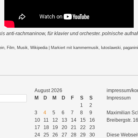
kis anti-rachmaninow, für klavier und orchester. polnische aufn
ein
,
Film
,
Musik
,
Wikipedia
|
Markiert mit
kammermusik
,
lutoslawski
,
paganini
August 2026
impressum/kon
M
D
M
D
F
S
S
Impressum
1
2
3
4
5
6
7
8
9
Maximilian Sc
10
11
12
13
14
15
16
Breibergstr. 1
17
18
19
20
21
22
23
24
25
26
27
28
29
30
Diese Webseit