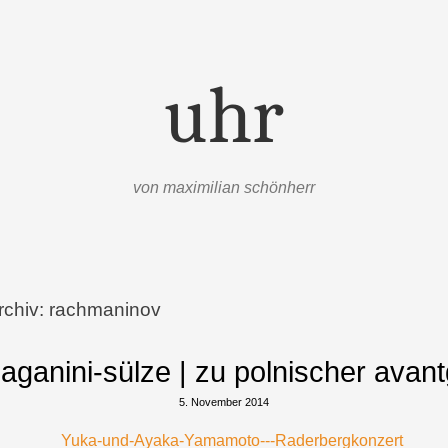
uhr
von maximilian schönherr
rchiv:
rachmaninov
aganini-sülze | zu polnischer avan
5. November 2014