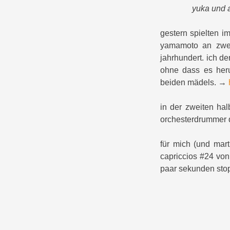
yuka und 
gestern spielten 
yamamoto an zwei 
jahrhundert. ich de
ohne dass es heru
beiden mädels. →
in der zweiten hal
orchesterdrummer d
für mich (und mart
capriccios #24 vo
paar sekunden stop