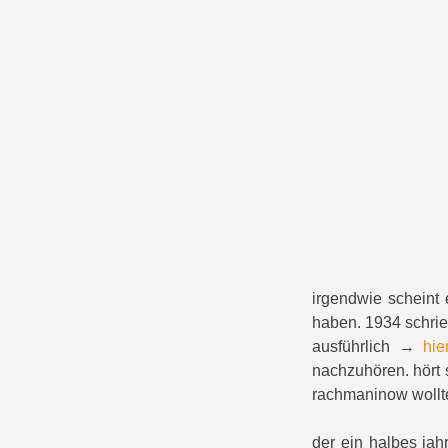
irgendwie scheint 
haben. 1934 schrie
ausführlich →
hie
nachzuhören. hört 
rachmaninow wollte 
der ein halbes jah