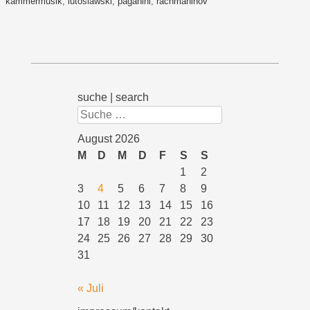
kammermusik
,
lutoslawski
,
paganini
,
rachmaninov
suche | search
Suchen
August 2026
M
D
M
D
F
S
S
1
2
3
4
5
6
7
8
9
10
11
12
13
14
15
16
17
18
19
20
21
22
23
24
25
26
27
28
29
30
31
« Juli