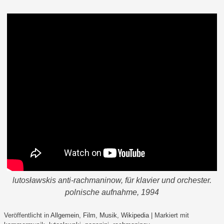
lutosławskis anti-rachmaninow, für klavier und orchester.
polnische aufnahme, 1994
Veröffentlicht in
Allgemein
,
Film
,
Musik
,
Wikipedia
|
Markiert mit