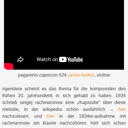
paganinis capriccio #24.
jasha heifetz
, violine
irgendwie scheint es das thema für die komponisten des
frühen 20. jahrhunderts in sich gehabt zu haben. 1934
schrieb sergej rachmaninow eine „rhapsodie“ über diese
melodie, in der wikipedia schön ausführlich →
hier
nachzulesen. und
hier
in der 1934er-aufnahme mit
rachmaninow am klavier nachzuhören. hört sich schon