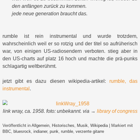
den anfängen zurück zu kommen.
jede neue generation braucht das.
rumble ist rein instrumental und wurde trotzdem,
wahrscheinlich weil er so rotzig und der titel so aufrüherisch
war, von einigen US-radiosendern verboten. stieg aber in
den US-charts auf platz 16 hoch und machte die prä-punks
schlagartig weltberühmt.
jetzt gibt es dazu diesen wikipedia-artikel:
rumble, das
instrumental
.
link wray, ca. 1958. foto: unbekannt. via →
library of congress
Veröffentlicht in
Allgemein
,
Historisches
,
Musik
,
Wikipedia
|
Markiert mit
BBC
,
bluesrock
,
indianer
,
punk
,
rumble
,
verzerrte gitarre