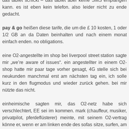
das tablet schickt – das tablet aber keine SMS empfangen
kann. es ist eben kein telefon. also leider nicht zu ende
gedacht.
pay & go
heißen diese tarife, die um die £ 10 kosten, 1 oder
1/2 GB an da Daten beinhalten und nach einem monat
einfach enden. no obligations.
eine O2-angestellte im shop bei liverpool street station sagte
mir „we’re aware of issues“. ein angestellter in einem O2-
shop hatte mir paar tage vorher gesagt, 4G stelle sich bei
neukunden manchmal erst am nächsten tag ein, ich solle
kurz in den flugmodus und wieder zurück gehen. bei mir
nützte das nicht.
einheimische sagten mir, das O2-netz habe sich
verschlechtert, EE sei im kommen. mark (chauffeur, musiker,
privatpilot, pferdeflüsterer) meinte, mit seinem O2-vertrag
könne er, wenn er am linken ende des sofas sitze, surfen, am