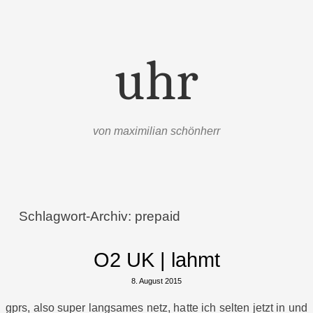
uhr
von maximilian schönherr
Menü
Zum Inhalt springen
Schlagwort-Archiv:
prepaid
O2 UK | lahmt
8. August 2015
gprs, also super langsames netz, hatte ich selten jetzt in und