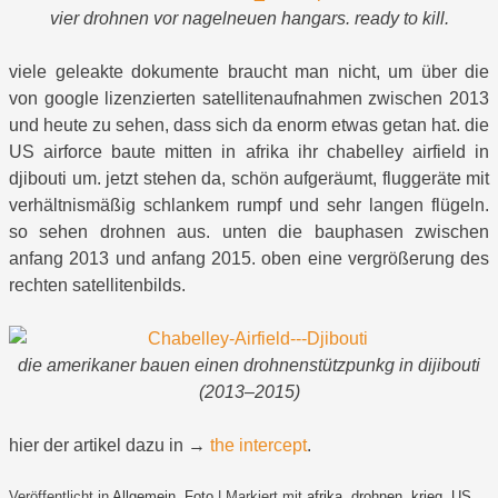
vier drohnen vor nagelneuen hangars. ready to kill.
viele geleakte dokumente braucht man nicht, um über die
von google lizenzierten satellitenaufnahmen zwischen 2013
und heute zu sehen, dass sich da enorm etwas getan hat. die
US airforce baute mitten in afrika ihr chabelley airfield in
djibouti um. jetzt stehen da, schön aufgeräumt, fluggeräte mit
verhältnismäßig schlankem rumpf und sehr langen flügeln.
so sehen drohnen aus. unten die bauphasen zwischen
anfang 2013 und anfang 2015. oben eine vergrößerung des
rechten satellitenbilds.
die amerikaner bauen einen drohnenstützpunkg in dijibouti
(2013–2015)
hier der artikel dazu in →
the intercept
.
Veröffentlicht in
Allgemein
,
Foto
|
Markiert mit
afrika
,
drohnen
,
krieg
,
US