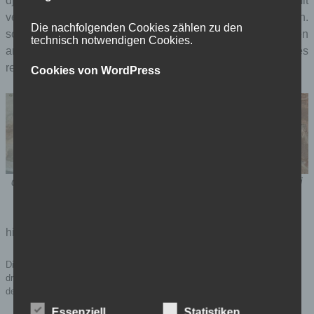
djibouti um. jetzt stehen da, schön aufgeräumt, fluggeräte mit
verhältnismäßig schlankem rumpf und sehr langen flügeln.
Die nachfolgenden Cookies zählen zu den
so sehen drohnen aus. unten die bauphasen zwischen
technisch notwendigen Cookies.
anfang 2013 und anfang 2015. oben eine vergrößerung des
rechten satellitenbilds.
Cookies von WordPress
die amerikaner bauen einen drohnenstützpunkg in dijibouti
(2013–2015)
hier der artikel dazu in →
the intercept
.
Dieser Beitrag wurde unter
Allgemein
,
Foto
abgelegt und mit
afrika
,
drohnen
,
krieg
,
US airforce
verschlagwortet. Setze ein Lesezeichen auf
den
Permalink
.
Essenziell
Statistiken