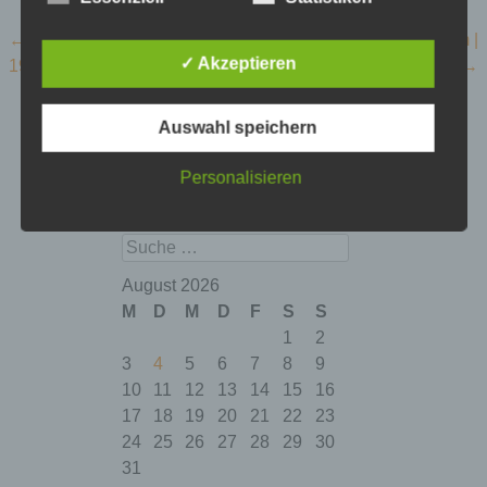
Beitragsnavigation
←
ein dackel am klavier |
britischer propagandafilm |
✓ Akzeptieren
1910
elendes deutschland 1946
→
Auswahl speichern
Personalisieren
suche | search
Suchen
August 2026
M
D
M
D
F
S
S
1
2
3
4
5
6
7
8
9
10
11
12
13
14
15
16
17
18
19
20
21
22
23
24
25
26
27
28
29
30
31