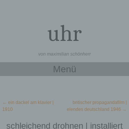
uhr
von maximilian schönherr
Menü
Zum Inhalt springen
Beitragsnavigation
←
ein dackel am klavier |
britischer propagandafilm |
1910
elendes deutschland 1946
→
schleichend drohnen | installiert