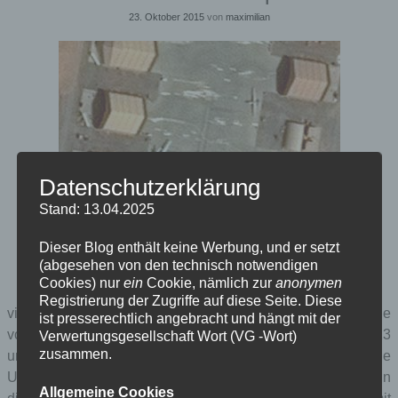
23. Oktober 2015
von
maximilian
Datenschutzerklärung
Stand: 13.04.2025
Dieser Blog enthält keine Werbung, und er setzt
(abgesehen von den technisch notwendigen
vier drohnen vor nagelneuen hangars. ready to kill.
Cookies) nur
ein
Cookie, nämlich zur
anonymen
Registrierung der Zugriffe auf diese Seite. Diese
viele geleakte dokumente braucht man nicht, um über die
ist presserechtlich angebracht und hängt mit der
von google lizenzierten satellitenaufnahmen zwischen 2013
Verwertungsgesellschaft Wort (VG -Wort)
zusammen.
und heute zu sehen, dass sich da enorm etwas getan hat. die
US airforce baute mitten in afrika ihr chabelley airfield in
Allgemeine Cookies