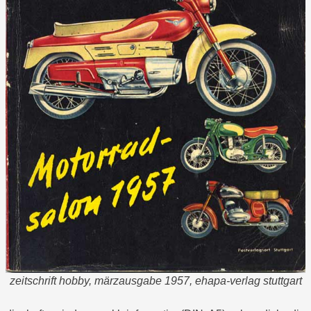
zeitschrift hobby, märzausgabe 1957, ehapa-verlag stuttgart