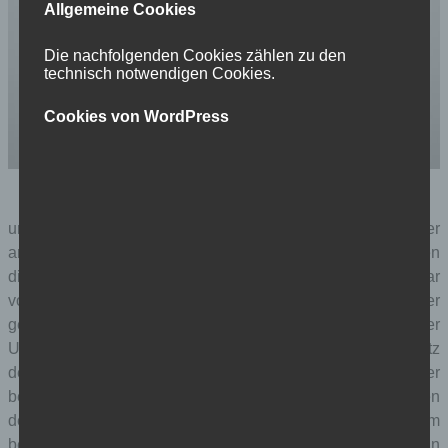
Allgemeine Cookies
Die nachfolgenden Cookies zählen zu den
technisch notwendigen Cookies.
Cookies von WordPress
jimmy wales‘ kommentar heute in der new york times
und zwar klagt der wikipedia-gründer mit unterstützung der
amerikanischen menschenrechtsorganisation ACLU gegen
die NSA. heute steht in der new york times ein kommentar
von wales zu dem thema. er stellt fest, dass der
geheimdienst gegen den ersten und vierten zusatzartikel der
US-verfassung (recht auf freie meinungsäußerung, schutz
der privatsphäre) verstößt, indem er mitprotokolliert, wer
bestimmte wikipedia-artikel liest und wer sie ändert. wegen
der engen kooperation der US-geheimdienste mit zum
beispiel den ägyptischen, so der wikipedia-gründer, kann