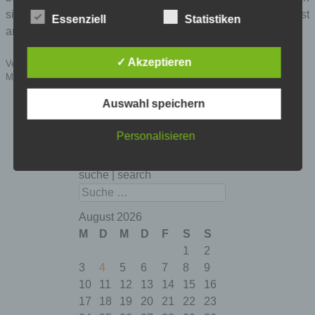
sich eigentlich kein ägypter in ägypten mehr trauen, selbst
Essenziell
Statistiken
anonym über ägypten in der wikipedia zu schreiben.
✓ Akzeptieren
Veröffentlicht in
Allgemein
,
Computer und IT
,
Radiosachen
,
Wikipedia
|
Markiert mit
ausspähen
,
datenschutz
,
grundrecht
,
menschenrecht
,
NSA
Auswahl speichern
Personalisieren
suche | search
Suchen
August 2026
M
D
M
D
F
S
S
1
2
3
4
5
6
7
8
9
10
11
12
13
14
15
16
17
18
19
20
21
22
23