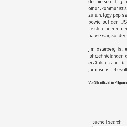
der nie so richtig 
einer „kommunisti
zu tun. iggy pop sa
bowie auf den US-
tiefsten inneren d
hause war, sondern
jim osterberg ist
jahrzehntelangen 
erzählen kann. i
jarmuschs liebev
Veröffentlicht in
Allgem
suche | search