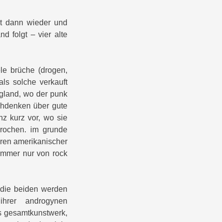
gt dann wieder und
 folgt – vier alte
ele brüche (drogen,
als solche verkauft
ngland, wo der punk
achdenken über gute
nz kurz vor, wo sie
rochen. im grunde
aren amerikanischer
immer nur von rock
. die beiden werden
ihrer androgynen
ls gesamtkunstwerk,