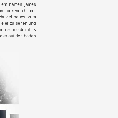
ealem namen james
chön trockenen humor
cht viel neues: zum
pieler zu sehen und
nen schneidezahns
nd er auf den boden