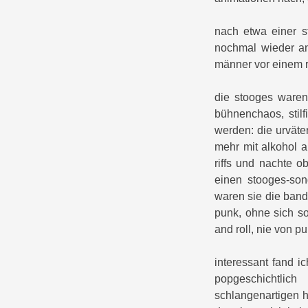
nach etwa einer s
nochmal wieder an
männer vor einem 
die stooges waren 
bühnenchaos, stilf
werden: die urväte
mehr mit alkohol a
riffs und nachte o
einen stooges-so
waren sie die band
punk, ohne sich s
and roll, nie von 
interessant fand i
popgeschichtlic
schlangenartigen h