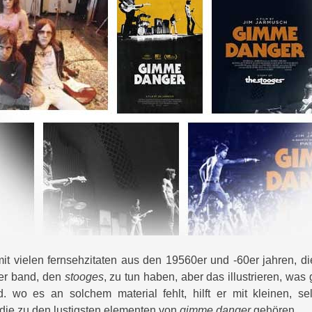
mit vielen fernsehzitaten aus den 19560er und -60er jahren, die
ner band, den
stooges
, zu tun haben, aber das illustrieren, was
. wo es an solchem material fehlt, hilft er mit kleinen, s
die zu den lustigsten elementen von
gimme danger
gehören.