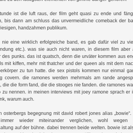
tunde ist die luft raus, der film geht quasi zu ende und fän
, bis dann am schluss das unvermeidliche comeback der band
riesigen, handzahmen publikum.
nie eine wirklich erfolgreiche band, es gab dafür viel zu vi
indung etc.). was sie auch nicht waren, in diesem film aber 
r des punks. das ist quatsch, denn die urväter kommen aus e
ls mit kiffen, mehr mit thatcher und der queen als mit dem n
berkörper zu tun hatte. die sex pistols kommen nur einmal ga
ng covern. die ramones werden mehrmals am rande angesp
, die die form fand, die die stooges nie fanden. die ramones w
o zu nennen. in meinen interviews mit joey ramone sprach er 
punk, warum auch.
ch osterbergs begegnung mit david robert jones alias „bowie“
h immer wieder miteinander verglichen, wohl wegen 
altung auf der bühne. dabei trennen beide welten. bowie ist a