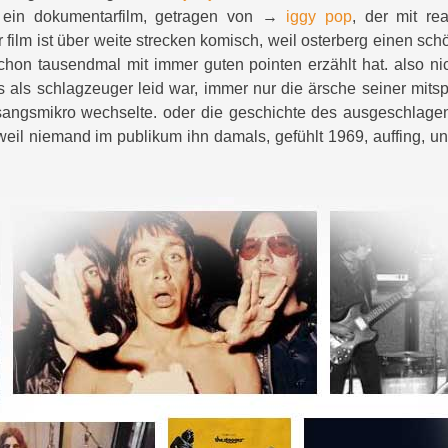
 ein dokumentarfilm, getragen von →
iggy pop
, der mit r
r film ist über weite strecken komisch, weil osterberg einen s
chon tausendmal mit immer guten pointen erzählt hat. also ni
es als schlagzeuger leid war, immer nur die ärsche seiner mits
ngsmikro wechselte. oder die geschichte des ausgeschlage
weil niemand im publikum ihn damals, gefühlt 1969, auffing, u