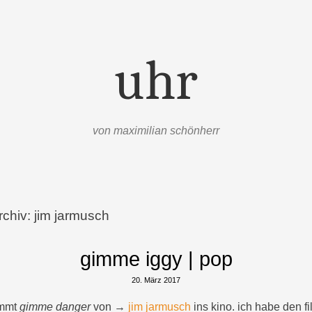
uhr
von maximilian schönherr
rchiv:
jim jarmusch
gimme iggy | pop
20. März 2017
ommt
gimme danger
von →
jim jarmusch
ins kino. ich habe den f