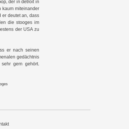
p, der in detroit in
n kaum miteinander
d er deutet an, dass
den die stooges im
 westens der USA zu
ass er nach seinen
menalen gedächtnis
 sehr gern gehört.
ooges
takt