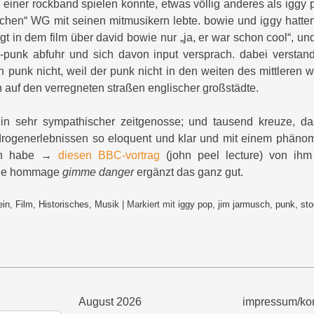
in einer rockband spielen konnte, etwas völlig anderes als iggy po
schen“ WG mit seinen mitmusikern lebte. bowie und iggy hatte
gt in dem film über david bowie nur „ja, er war schon cool“, un
punk abfuhr und sich davon input versprach. dabei verstan
en punk nicht, weil der punk nicht in den weiten des mittleren
 auf den verregneten straßen englischer großstädte.
 ein sehr sympathischer zeitgenosse; und tausend kreuze, d
drogenerlebnissen so eloquent und klar und mit einem phäno
ch habe →
diesen BBC-vortrag
(john peel lecture) von ihm
olle hommage
gimme danger
ergänzt das ganz gut.
ein
,
Film
,
Historisches
,
Musik
|
Markiert mit
iggy pop
,
jim jarmusch
,
punk
,
st
August 2026
impressum/kon