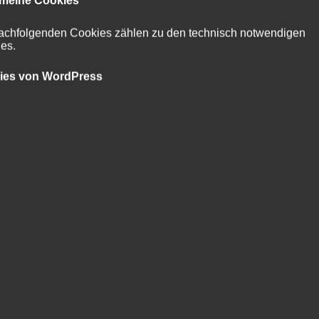
s „kleinem lob“ und „kleinem tadel“ genau das richtige für das
achfolgenden Cookies zählen zu den technisch notwendigen
es.
ies von WordPress