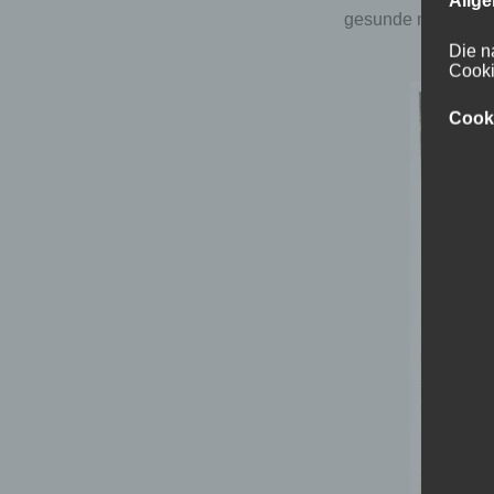
gesunde mischung au
Die n
Cooki
Cook