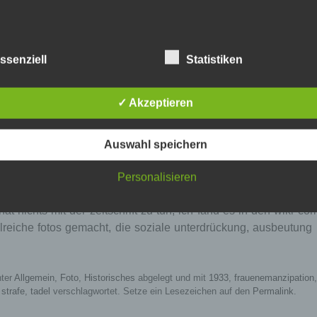
chlässigtes kind (neglected child), 1917, oklahoma city. foto: l. w
ssenziell
Statistiken
 ehe hat helene seyfried eine einzige message: er bringt in e
✓ Akzeptieren
soll sie ihn nicht mit dingen aus ihrem alltag belästigen, sonder
Auswahl speichern
Erholungsstunden so, daß sie mit denen deines Mannes zusamm
Personalisieren
hat nichts mit der zeitschrift zu tun; ich fand es in den wiki co
hlreiche fotos gemacht, die soziale unterdrückung, ausbeutun
nter
Allgemein
,
Foto
,
Historisches
abgelegt und mit
1933
,
frauenemanzipation
,
strafe
,
tadel
verschlagwortet. Setze ein Lesezeichen auf den
Permalink
.