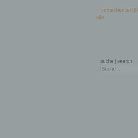
Beitragsnavigation
←
robert henkel (EU
alle
Nam
suche | search
word
Suchen
kie
PHP