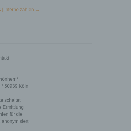
 | interne zahlen
→
takt
hönherr *
6 * 50939 Köln
e schaltet
e Ermittlung
hlen für die
 anonymisiert.