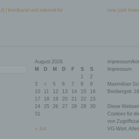
) | breitband und internet für
new york times
e
Zweck
Gültigkeit
Dieses Cookie ermittelt, ob
die Verwendung von
Cookies im Browser
August 2026
impressum/kon
press_test_coo
deaktiviert wurde.
Session
M
D
M
D
F
S
S
Impressum
Speicherdauer: Bis zum
Ende der Browsersitzung
1
2
(wird beim Schließen Ihres
3
4
5
6
7
8
9
Maximilian Sc
Internet-Browsers gelöscht).
10
11
12
13
14
15
16
Breibergstr. 1
Dieses Cookie speichert
17
18
19
20
21
22
23
Ihre aktuelle Sitzung mit
24
25
26
27
28
29
30
Diese Webseit
Bezug auf PHP-
Anwendungen und
31
Cookies für di
gewährleistet so, dass alle
von Zugriffsza
Funktionen dieser Website,
« Juli
VG-Wort. Alles
die auf der PHP-
SESSID
Session
Programmiersprache