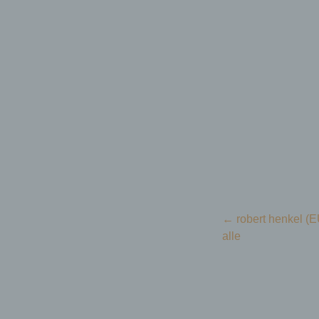
Menü
Zum Inhalt springen
Beitragsnavigation
←
robert henkel (EU
alle