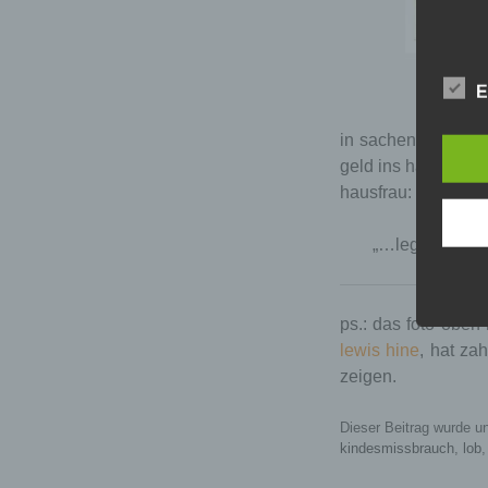
verna
E
in sachen mann und
geld ins haus, also 
hausfrau:
„…lege deine 
ps.: das foto oben 
lewis hine
, hat za
zeigen.
Dieser Beitrag wurde u
kindesmissbrauch
,
lob