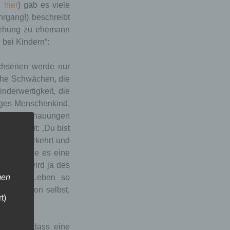
 →
hier
) gab es viele
hrgang!) beschreibt
ziehung zu ehemann
 bei Kindern“:
achsenen werde nur
iche Schwächen, die
nderwertigkeit, die
ges Menschenkind,
arren Anschauungen
n bekommt: ‚Du bist
gst du verkehrt und
ringen, wie es eine
Dadurch wird ja des
men
späteren Leben so
nd ganz von selbst,
t)
wird.“
schicken, dass eine