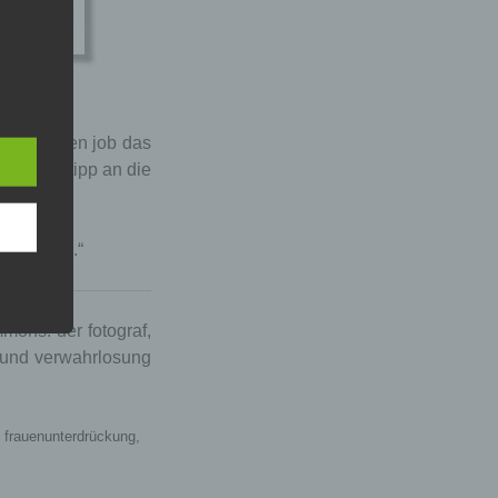
. hine
inem harten job das
n, so der tipp an die
enfallen.“
mmons. der fotograf,
g und verwahrlosung
,
frauenunterdrückung
,