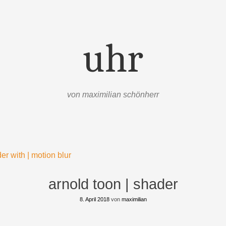
uhr
von maximilian schönherr
r with | motion blur
arnold toon | shader
8. April 2018
von
maximilian