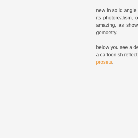
new in solid angl
its photorealism, 
amazing, as shown
gemoetry.
below you see a det
a cartoonish reflec
prosets
.