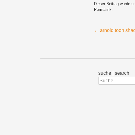
Dieser Beitrag wurde u
Permalink
.
Beitragsnavigation
←
arnold toon shade
suche | search
Suchen