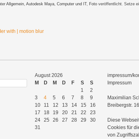
nter
Allgemein
,
Autodesk Maya
,
Computer und IT
,
Foto
veröffentlicht. Setze 
r with | motion blur
August 2026
impressum/kon
M
D
M
D
F
S
S
Impressum
1
2
3
4
5
6
7
8
9
Maximilian Sc
10
11
12
13
14
15
16
Breibergstr. 1
17
18
19
20
21
22
23
24
25
26
27
28
29
30
Diese Webseit
31
Cookies für di
von Zugriffsza