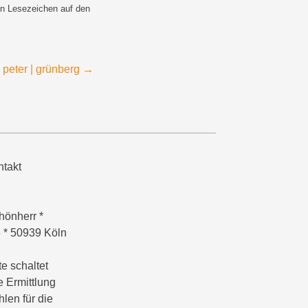
ein Lesezeichen auf den
peter | grünberg
→
takt
hönherr *
6 * 50939 Köln
e schaltet
e Ermittlung
hlen für die