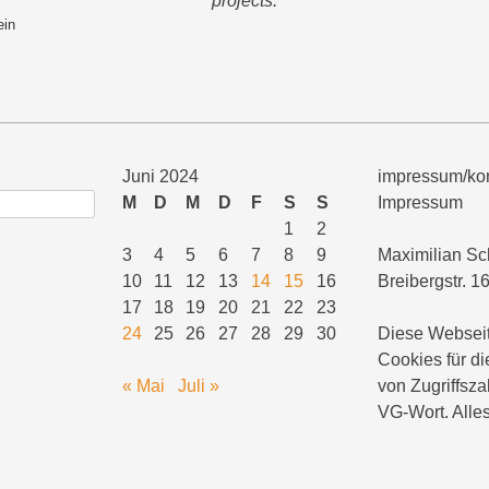
projects.
ein
Juni 2024
impressum/kon
M
D
M
D
F
S
S
Impressum
1
2
3
4
5
6
7
8
9
Maximilian Sc
10
11
12
13
14
15
16
Breibergstr. 1
17
18
19
20
21
22
23
24
25
26
27
28
29
30
Diese Webseit
Cookies für di
« Mai
Juli »
von Zugriffsza
VG-Wort. Alles