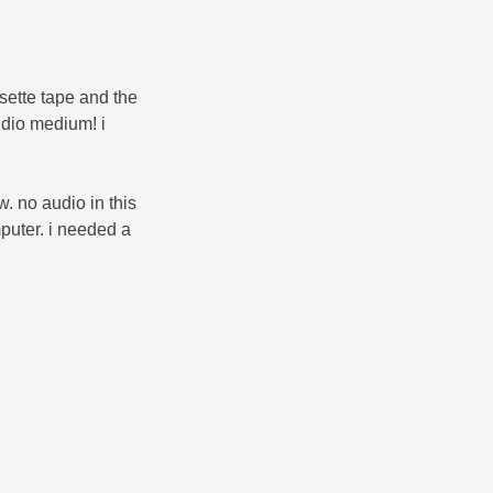
sette tape and the
udio medium! i
. no audio in this
puter. i needed a