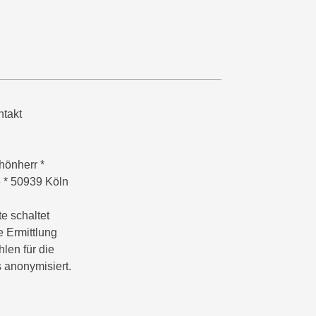
takt
hönherr *
6 * 50939 Köln
e schaltet
e Ermittlung
hlen für die
 anonymisiert.