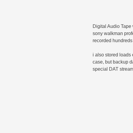
Digital Audio Tape 
sony walkman profes
recorded hundreds 
i also stored loads
case, but backup d
special DAT stream