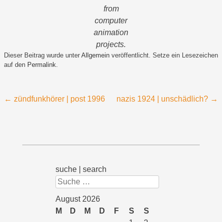
from
computer
animation
projects.
Dieser Beitrag wurde unter
Allgemein
veröffentlicht. Setze ein Lesezeichen
auf den
Permalink
.
Beitragsnavigation
←
zündfunkhörer | post 1996
nazis 1924 | unschädlich?
→
suche | search
Suchen
August 2026
M
D
M
D
F
S
S