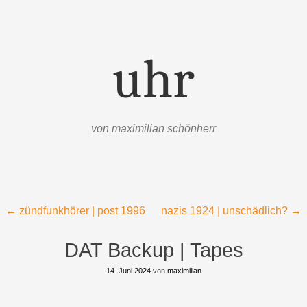
uhr
von maximilian schönherr
Menü
Zum Inhalt springen
Beitragsnavigation
←
zündfunkhörer | post 1996
nazis 1924 | unschädlich?
→
DAT Backup | Tapes
14. Juni 2024
von
maximilian