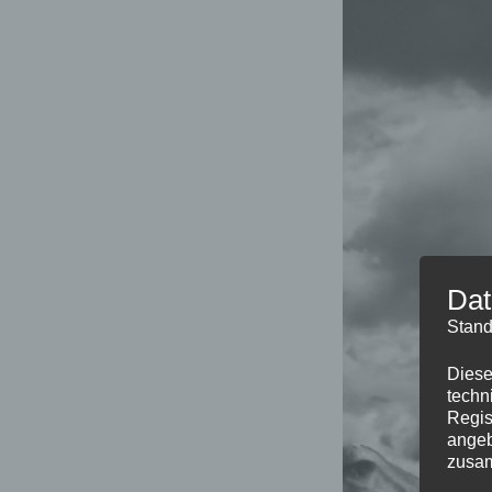
Dat
Stand
Diese
techn
Regis
angeb
zusa