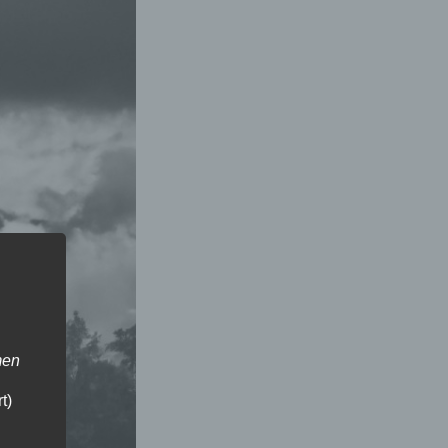
men
t)