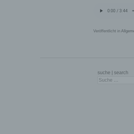
Veröffentlicht in
Allgem
Nam
word
kie
suche | search
Suchen
PHP