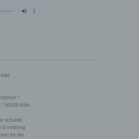
takt
hönherr *
6 * 50939 Köln
e schaltet
e Ermittlung
hlen für die