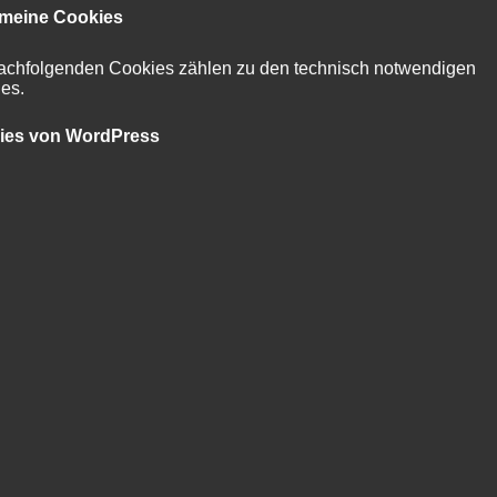
emeine Cookies
achfolgenden Cookies zählen zu den technisch notwendigen
es.
text-to-image AI illustration
ies von WordPress
 music from last weekend started this cycle of short pieces with a
ts (and a subbass and a foghorn). most instruments i play here c
since is was 10. a peculiar thing about my way of composing with
rt to recreate a composition. when i listen to pieces i wrote only
e. not necessarily good, but new. i hear them with “fresh ears”.
. the music from today is in D major. i write this down here be
 remember this composition and its key. of course, it would be n
s track in my DAW, for a live performance or other purposes. or 
gs, so i could sing live into a microphone on stage.