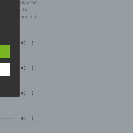
ally just play the
nd rhythms. but
 the rock band did