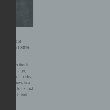
 fixed set of
ome from spitfire
 a DAW is that it
 a few days ago,
 and i have no idea
cause i know, in a
o problem to extract
to mute the lead