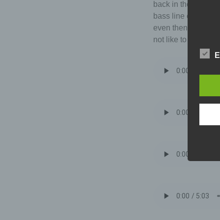
back in the 1980s 
bass line on my aco
even then i had a 4
not like to hear co
E