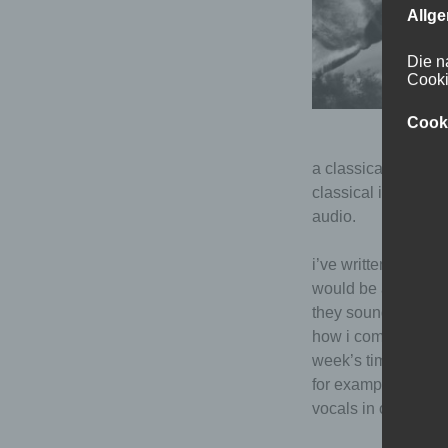
Allg
Die n
Cooki
Cook
a classical piece of
classical instrumen
audio.
i’ve written songs 
would be a big effo
they sound new to m
how i composed them
week’s time i won’t
for example the bas
vocals in other son