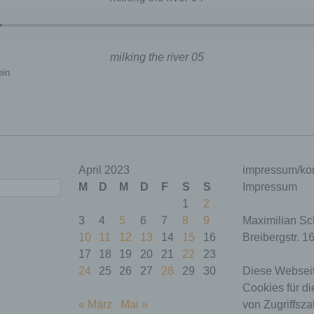
milking the river 05
ein
e
Zweck
Gültigkeit
Dieses Cookie ermittelt, ob
die Verwendung von
Cookies im Browser
press_test_coo
deaktiviert wurde.
Session
Speicherdauer: Bis zum
April 2023
impressum/kon
Ende der Browsersitzung
M
D
M
D
F
S
S
Impressum
(wird beim Schließen Ihres
1
2
Internet-Browsers gelöscht).
3
4
5
6
7
8
9
Maximilian Sc
Dieses Cookie speichert
10
11
12
13
14
15
16
Breibergstr. 1
Ihre aktuelle Sitzung mit
Bezug auf PHP-
17
18
19
20
21
22
23
Anwendungen und
24
25
26
27
28
29
30
Diese Webseit
gewährleistet so, dass alle
Cookies für di
Funktionen dieser Website,
die auf der PHP-
« März
Mai »
von Zugriffsza
SESSID
Session