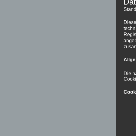
Dat
Stand
Diese
techn
Regis
angeb
zusa
Allg
Die n
Cooki
Cook