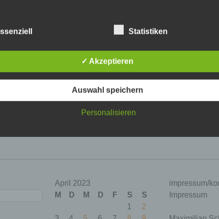
joyful dance. text-to-image AI
ssenziell
Statistiken
4 which i composed on easter monday i wanted to make abraham 
e same as in etüde no. 3 and 2 (see postings below), but without
✓ Akzeptieren
Auswahl speichern
abraham etüde 04
Personalisieren
ein
April 2023
impressum/kon
M
D
M
D
F
S
S
Impressum
1
2
3
4
5
6
7
8
9
Maximilian Sc