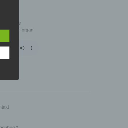
dance. the
 the church organ.
takt
hönherr *