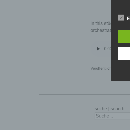
E
in this etüde no. 
orchestration is th
Veröffentlicht in
Allgem
suche | search
Suchen