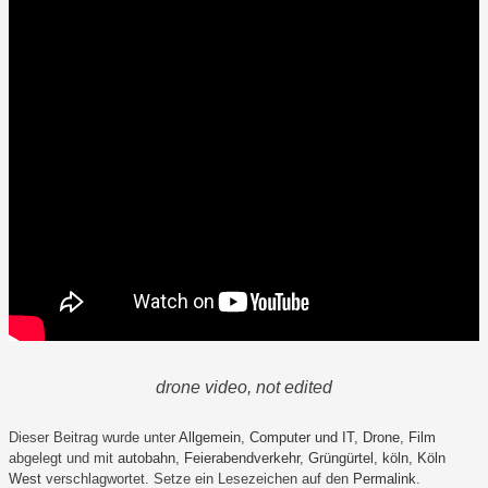
drone video, not edited
Dieser Beitrag wurde unter
Allgemein
,
Computer und IT
,
Drone
,
Film
abgelegt und mit
autobahn
,
Feierabendverkehr
,
Grüngürtel
,
köln
,
Köln
West
verschlagwortet. Setze ein Lesezeichen auf den
Permalink
.