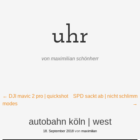
uhr
von maximilian schönherr
Menü
Zum Inhalt springen
Beitragsnavigation
←
DJI mavic 2 pro | quickshot
SPD sackt ab | nicht schlimm
modes
→
autobahn köln | west
18. September 2018
von
maximilian