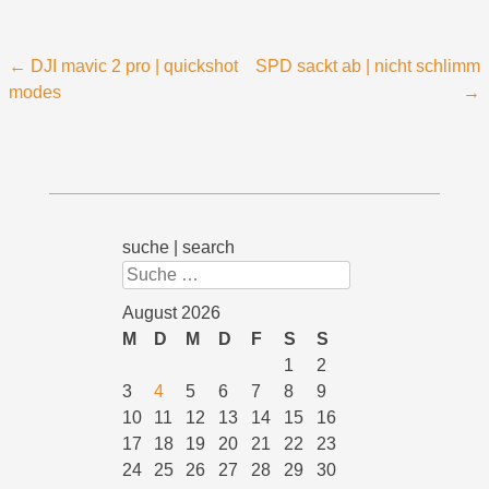
Beitragsnavigation
←
DJI mavic 2 pro | quickshot
SPD sackt ab | nicht schlimm
modes
→
suche | search
Suchen
August 2026
M
D
M
D
F
S
S
1
2
3
4
5
6
7
8
9
10
11
12
13
14
15
16
17
18
19
20
21
22
23
24
25
26
27
28
29
30