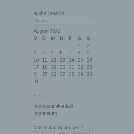
Cookies im
Browser
suche | search
deaktiviert wurde.
wordpress_te
Speicherdauer:
Session
Suchen
st_cookie
Bis zum Ende der
Browsersitzung
August 2026
(wird beim
M
D
M
D
F
S
S
Schließen Ihres
1
2
Internet-Browsers
gelöscht).
3
4
5
6
7
8
9
10
11
12
13
14
15
16
Dieses Cookie
speichert Ihre
17
18
19
20
21
22
23
aktuelle Sitzung
24
25
26
27
28
29
30
mit Bezug auf
31
PHP-
Anwendungen
und gewährleistet
« Juli
so, dass alle
Funktionen dieser
impressum/kontakt
Website, die auf
Impressum
der PHP-
PHPSESSID
Programmiersprac
Session
he basieren,
Maximilian Schönherr *
vollständig