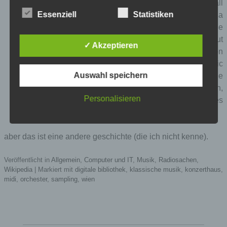
anyone clearly. I also note that the music samples all
Essenziell
Statistiken
exceed the 30 seconds limit of fair use and that there is a
lack of info regarding where the recording is from. Article
also makes many other outlandish claim about
✓ Akzeptieren
collaborating with the likes of Mariah Carey, Toni Braxton
and Dr. Dre. I have the New Grove Dictionary of Music
Auswahl speichern
with me and there is no Joel Kass in there. If this article
is legitimate, this guy should be in there. Closing admin,
Personalisieren
please delete all the related photos and music samples
as well. —
Bardin
(
talk
) 04:33, 11 July 2008 (UTC)
aber das ist eine andere geschichte (die ich nicht kenne).
Veröffentlicht in
Allgemein
,
Computer und IT
,
Musik
,
Radiosachen
,
Wikipedia
|
Markiert mit
digitale bibliothek
,
klassische musik
,
konzerthaus
,
midi
,
orchester
,
sampling
,
wien
Name
Zweck
Gültigkeit
Dieses Cookie
ermittelt, ob die
Verwendung von