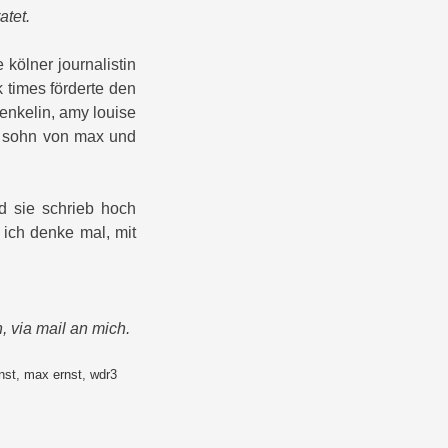
atet.
 kölner journalistin
 times förderte den
 enkelin, amy louise
ge sohn von max und
nd sie schrieb hoch
 ich denke mal, mit
, via mail an mich.
nst
,
max ernst
,
wdr3