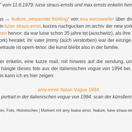
vom 11.6.1979: luise straus-ernsts und max ernsts enkelin heir
das →
feature „verpasster frühling“
von
eva weissweiler
über die
rin
luise straus-ernst
. kurzes nachgucken im archiv der new york
oben
hervor: da war luise schon 35 jahre tot (auschwitz), als ihre
york) heiratet. ihr vater jimmy (auch verstorben) war der einzi
getraute ist opern-tenor. die kunst bleibt also in der familie.
er enkelin, eine kurze mail, mit hinweis auf die sendung, u
d hängte dieses foto aus der italienischen vogue von 1994 bei.
s kann ich es hier zeigen:
 portrait in der italienischen vogue von 1994. scan der künstlerin
ein
,
Foto
,
Historisches
|
Markiert mit
amy louise ernst
,
feature
,
luise straus-er