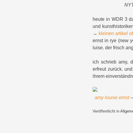
NYT 
heute in WDR 3 
und kunsthistorike
→
kleinen artikel 
ernst in rye (new 
luise. der frisch an
ich schrieb amy, d
erfreut zurück. un
ihrem einverständni
amy louise ernst
–
Veröffentlicht in
Allgem