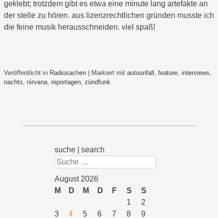
geklebt; trotzdem gibt es etwa eine minute lang artefakte an
der stelle zu hören. aus lizenzrechtlichen gründen musste ich
die feine musik herausschneiden. viel spaß!
Veröffentlicht in
Radiosachen
|
Markiert mit
autounfall
,
feature
,
interviews
,
nachts
,
nirvana
,
reportagen
,
zündfunk
suche | search
Suchen
August 2026
M
D
M
D
F
S
S
1
2
3
4
5
6
7
8
9