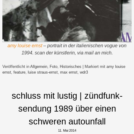
amy louise ernst
– portrait in der italienischen vogue von
1994. scan der künstlerin, via mail an mich.
Veröffentlicht in
Allgemein
,
Foto
,
Historisches
|
Markiert mit
amy louise
ernst
,
feature
,
luise straus-ernst
,
max ernst
,
wdr3
schluss mit lustig | zündfunk-
sendung 1989 über einen
schweren autounfall
11. Mai 2014