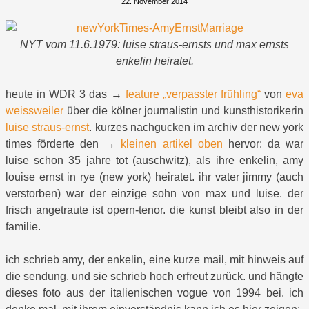
22. November 2014
NYT vom 11.6.1979: luise straus-ernsts und max ernsts
enkelin heiratet.
heute in WDR 3 das →
feature „verpasster frühling“
von
eva
weissweiler
über die kölner journalistin und kunsthistorikerin
luise straus-ernst
. kurzes nachgucken im archiv der new york
times förderte den →
kleinen artikel oben
hervor: da war
luise schon 35 jahre tot (auschwitz), als ihre enkelin, amy
louise ernst in rye (new york) heiratet. ihr vater jimmy (auch
verstorben) war der einzige sohn von max und luise. der
frisch angetraute ist opern-tenor. die kunst bleibt also in der
familie.
ich schrieb amy, der enkelin, eine kurze mail, mit hinweis auf
die sendung, und sie schrieb hoch erfreut zurück. und hängte
dieses foto aus der italienischen vogue von 1994 bei. ich