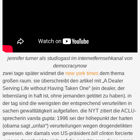
jennifer turner als studiogast im internetfernsehkanal von
democracynow
zwei tage später widmet die
new york times
dem thema
großen raum. sie überschreibt den artikel mit „A Dealer
Serving Life without Having Taken One“ (ein dealer, der
lebenslang in haft ist, ohne jemanden getötet zu haben). in
der tag sind die wenigsten der entsprechend verurteilten in
sachen gewalttätigkeit aufgefallen. die NYT zitiert die ACLU-
sprecherin
vanita gupta
: 1996 sei der höhepunkt der harten
(obama sagt „unfair“) verurteilungen wegen drogendelikten
gewesen. der damals von US-präsident
bill clinto
n forcierte