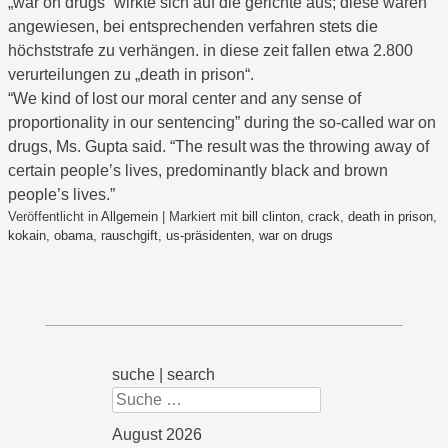
„war on drugs“ wirkte sich auf die gerichte aus; diese waren
angewiesen, bei entsprechenden verfahren stets die
höchststrafe zu verhängen. in diese zeit fallen etwa 2.800
verurteilungen zu „death in prison“.
“We kind of lost our moral center and any sense of
proportionality in our sentencing” during the so-called war on
drugs, Ms. Gupta said. “The result was the throwing away of
certain people’s lives, predominantly black and brown
people’s lives.”
Veröffentlicht in
Allgemein
|
Markiert mit
bill clinton
,
crack
,
death in prison
,
kokain
,
obama
,
rauschgift
,
us-präsidenten
,
war on drugs
suche | search
Suchen
August 2026