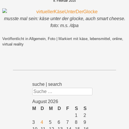
8. Februar 2015
musste mal sein: käse unter der glocke, auch smart cheese.
foto: m.s. /dpa
Veröffentlicht in
Allgemein
,
Foto
|
Markiert mit
käse
,
lebensmittel
,
online
,
virtual reality
suche | search
Suchen
August 2026
M
D
M
D
F
S
S
1
2
3
4
5
6
7
8
9