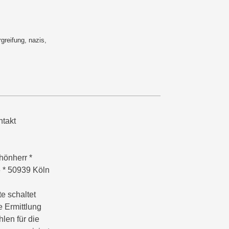
greifung
,
nazis
,
takt
hönherr *
6 * 50939 Köln
e schaltet
e Ermittlung
hlen für die