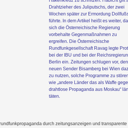
Hakenkreuz zu schnitzen. Habicht gilt 
Drahtzieher des Juliputschs, der zwei
Wochen später zur Ermordung Dollfuß
führte. In dem Artikel heißt es weiter, d
sich die Österreichische Regierung
vorbehalte Gegenmaßnahmen zu
ergreifen. Die Österreichische
Rundfunkgesellschaft Ravag legte Prot
bei der IBU und bei der Reichsregierun
Berlin ein. Zeitungen schlugen vor, den
neuen Sender Bisamberg bei Wien da
zu nutzen, solche Programme zu stören
wie „andere Länder das als Waffe geg
drahtlose Propaganda aus Moskau“ län
täten.
e rundfunkpropaganda durch zeitungsanzeigen und transparente 