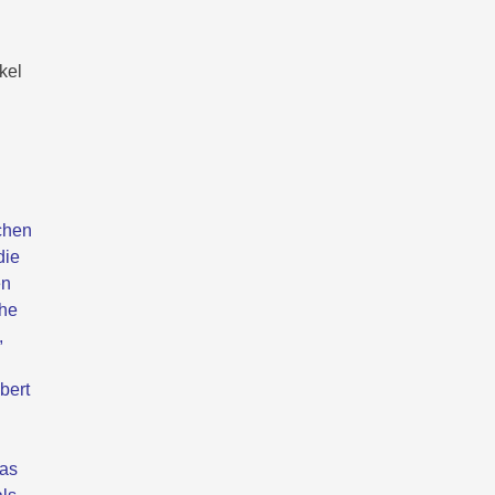
kel
chen
die
en
che
,
bert
das