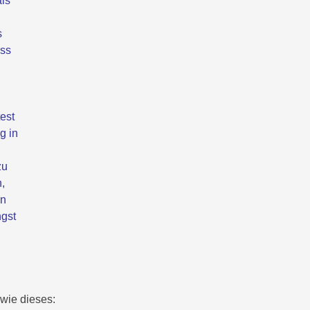
als
s
ass
est
g in
zu
,
en
gst
wie dieses: