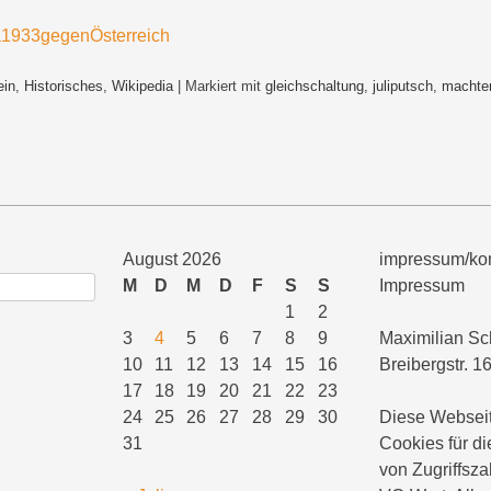
ein
,
Historisches
,
Wikipedia
|
Markiert mit
gleichschaltung
,
juliputsch
,
machter
August 2026
impressum/kon
M
D
M
D
F
S
S
Impressum
1
2
3
4
5
6
7
8
9
Maximilian Sc
10
11
12
13
14
15
16
Breibergstr. 1
17
18
19
20
21
22
23
24
25
26
27
28
29
30
Diese Webseit
31
Cookies für di
von Zugriffsza