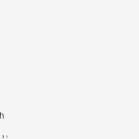
h
 die