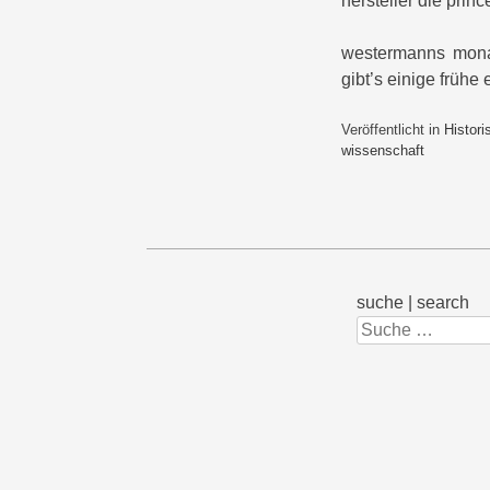
hersteller die princ
westermanns monat
gibt’s einige frühe
Veröffentlicht in
Histori
wissenschaft
suche | search
Suchen