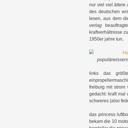
nur viel viel ältere
des deutschen wis
lesen, aus dem die
verlag
beauftragt
kraftverhältnisse zu
1950er jahre tun.
populärwissensc
links das größt
einpropellermaschi
freiburg mit strom
gedacht: kraft mal
schweres (also fed
das princess luftb
bekam die 10 motore