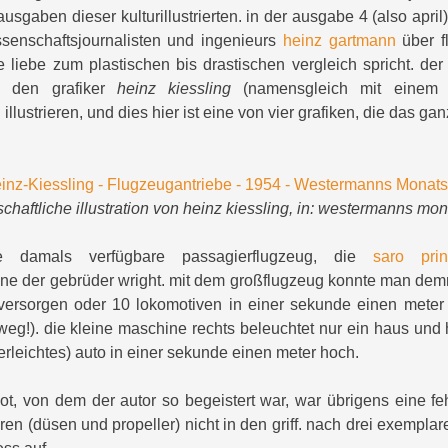
 ausgaben dieser kulturillustrierten. in der ausgabe 4 (also april)
senschaftsjournalisten und ingenieurs
heinz gartmann
über f
 liebe zum plastischen bis drastischen vergleich spricht. de
e den grafiker
heinz kiessling
(namensgleich mit einem k
 illustrieren, und dies hier ist eine von vier grafiken, die das gan
haftliche illustration von heinz kiessling, in: westermanns mo
e damals verfügbare passagierflugzeug, die
saro prin
ne der gebrüder wright. mit dem großflugzeug konnte man dem
 versorgen oder 10 lokomotiven in einer sekunde einen meter
 weg!). die kleine maschine rechts beleuchtet nur ein haus und 
erleichtes) auto in einer sekunde einen meter hoch.
oot, von dem der autor so begeistert war, war übrigens eine fe
n (düsen und propeller) nicht in den griff. nach drei exemplar