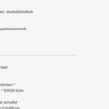
n staatsbibliothek
opulärwissenschaft
,
takt
hönherr *
6 * 50939 Köln
e schaltet
e Ermittlung