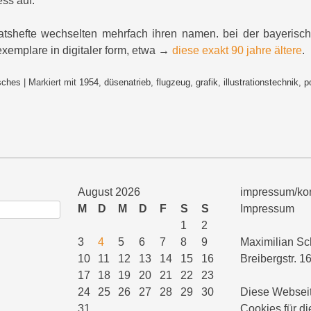
ess auf.
shefte wechselten mehrfach ihren namen. bei der bayerische
 exemplare in digitaler form, etwa →
diese exakt 90 jahre ältere
.
sches
|
Markiert mit
1954
,
düsenatrieb
,
flugzeug
,
grafik
,
illustrationstechnik
,
p
August 2026
impressum/kon
M
D
M
D
F
S
S
Impressum
1
2
3
4
5
6
7
8
9
Maximilian Sc
10
11
12
13
14
15
16
Breibergstr. 1
17
18
19
20
21
22
23
24
25
26
27
28
29
30
Diese Webseit
31
Cookies für di