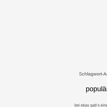
Menü
Zum Inhalt springen
Schlagwort-A
populä
bei ebay gab’s ei