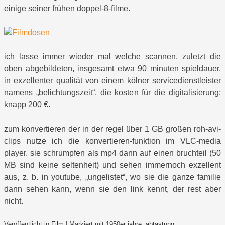
einige seiner frühen doppel-8-filme.
ich lasse immer wieder mal welche scannen, zuletzt die
oben abgebildeten, insgesamt etwa 90 minuten spieldauer,
in exzellenter qualität von einem kölner servicedienstleister
namens „belichtungszeit“. die kosten für die digitalisierung:
knapp 200 €.
zum konvertieren der in der regel über 1 GB großen roh-avi-
clips nutze ich die konvertieren-funktion im VLC-media
player. sie schrumpfen als mp4 dann auf einen bruchteil (50
MB sind keine seltenheit) und sehen immernoch exzellent
aus, z. b. in youtube, „ungelistet“, wo sie die ganze familie
dann sehen kann, wenn sie den link kennt, der rest aber
nicht.
Veröffentlicht in
Film
|
Markiert mit
1950er jahre
,
abtastung
,