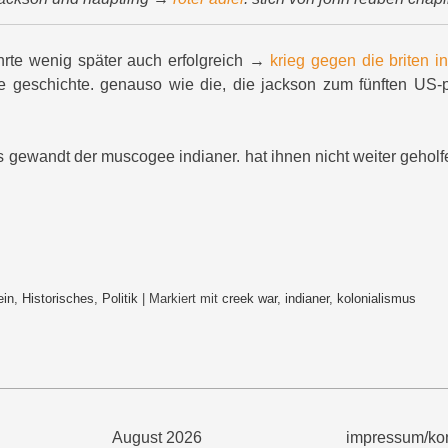
hrte wenig später auch erfolgreich →
krieg gegen die briten i
re geschichte. genauso wie die, die jackson zum fünften US-
es gewandt der muscogee indianer. hat ihnen nicht weiter gehol
ein
,
Historisches
,
Politik
|
Markiert mit
creek war
,
indianer
,
kolonialismus
August 2026
impressum/kon