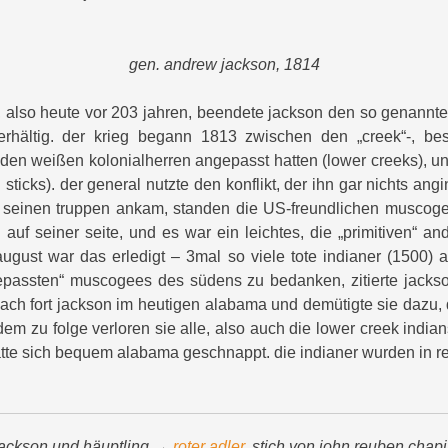
gen. andrew jackson, 1814
, also heute vor 203 jahren, beendete jackson den so genann
terhältig. der krieg begann 1813 zwischen den „creek“-, 
h den weißen kolonialherren angepasst hatten (lower creeks), u
 sticks). der general nutzte den konflikt, der ihn gar nichts ang
t seinen truppen ankam, standen die US-freundlichen musco
 auf seiner seite, und es war ein leichtes, die „primitiven“ a
ugust war das erledigt – 3mal so viele tote indianer (1500) al
epassten“ muscogees des südens zu bedanken, zitierte jackson
ach fort jackson im heutigen alabama und demütigte sie dazu, 
em zu folge verloren sie alle, also auch die lower creek indian
te sich bequem alabama geschnappt. die indianer wurden in re
jackson und häuptling →
roter adler
. stich von john reuben chap