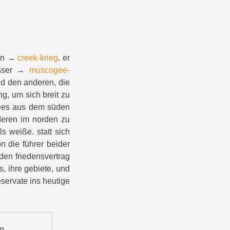
ten →
creek-krieg
. er
besser →
muscogee-
nd den anderen, die
ing, um sich breit zu
gees aus dem süden
nderen im norden zu
s weiße. statt sich
 die führer beider
den friedensvertrag
s, ihre gebiete, und
servate ins heutige
in