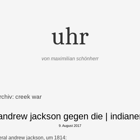
uhr
von maximilian schönherr
rchiv:
creek war
andrew jackson gegen die | indiane
9. August 2017
eral andrew jackson, um 1814: