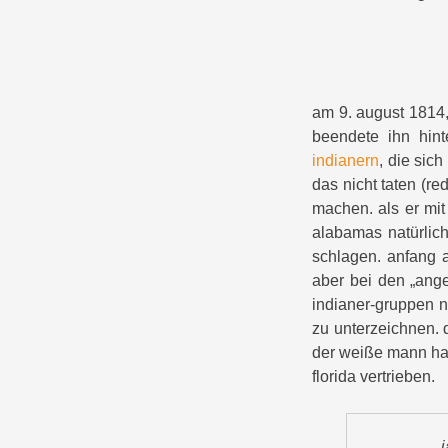
am 9. august 1814
beendete ihn hin
indianern
, die sic
das nicht taten (red
machen. als er mi
alabamas natürlich
schlagen. anfang a
aber bei den „ang
indianer-gruppen n
zu unterzeichnen. d
der weiße mann hat
florida vertrieben.