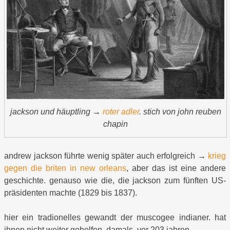
jackson und häuptling →
roter adler
. stich von john reuben
chapin
andrew jackson führte wenig später auch erfolgreich →
krieg
gegen die briten in new orleans
, aber das ist eine andere
geschichte. genauso wie die, die jackson zum fünften US-
präsidenten machte (1829 bis 1837).
hier ein tradionelles gewandt der muscogee indianer. hat
ihnen nicht weiter geholfen, damals, vor 203 jahren.