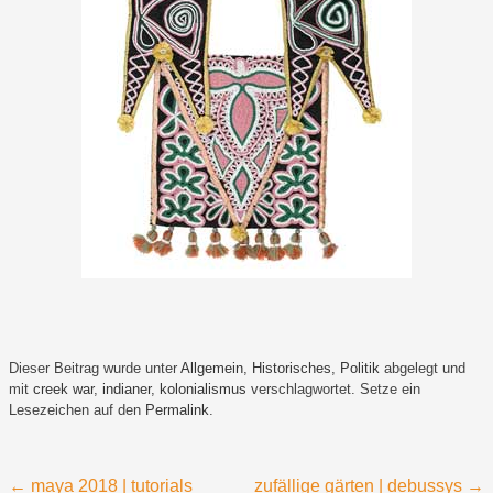
Dieser Beitrag wurde unter
Allgemein
,
Historisches
,
Politik
abgelegt und
mit
creek war
,
indianer
,
kolonialismus
verschlagwortet. Setze ein
Lesezeichen auf den
Permalink
.
Beitragsnavigation
←
maya 2018 | tutorials
zufällige gärten | debussys
→