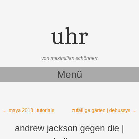
uhr
von maximilian schönherr
Menü
Zum Inhalt springen
Beitragsnavigation
←
maya 2018 | tutorials
zufällige gärten | debussys
→
andrew jackson gegen die |