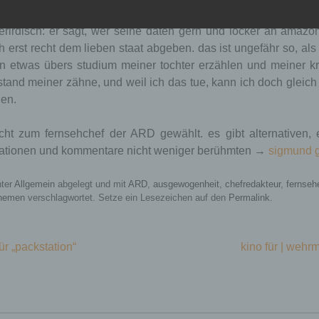
tz zum 2015er kommentar, mit dem der video-zusammenschnitt 
terirdisch: er sagt, wer seine daten gern und locker an amaz
ch erst recht dem lieben staat abgeben. das ist ungefähr so, als
n etwas übers studium meiner tochter erzählen und meiner k
tand meiner zähne, und weil ich das tue, kann ich doch gleic
nen.
icht zum fernsehchef der ARD gewählt. es gibt alternativen, 
ationen und kommentare nicht weniger berühmten →
sigmund g
e
Zweck
Gültigkeit
Dieses Cookie ermittelt, ob
nter
Allgemein
abgelegt und mit
ARD
,
ausgewogenheit
,
chefredakteur
,
fernseh
die Verwendung von
themen
verschlagwortet. Setze ein Lesezeichen auf den
Permalink
.
Cookies im Browser
press_test_coo
deaktiviert wurde.
Session
Speicherdauer: Bis zum
Ende der Browsersitzung
ür „packstation“
kino für | weh
(wird beim Schließen Ihres
Internet-Browsers gelöscht).
Dieses Cookie speichert
Ihre aktuelle Sitzung mit
Bezug auf PHP-