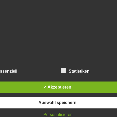
pher von 2010 anschließend, polemisiert becker 2015: 
 staates aufrege, solle sich doch an die eigene nase fassen, w
und beim online-einkauf und online-spielen freiwillig spuren 
rzschlüssig wie die alte formel der rechtskonservativen: „wer 
 nichts zu fürchten“. was all die leute, die mit diesem 
 verstanden haben, ist zweierlei:
kel 2: Recht auf
Privatsphäre
Recht auf informationelle Selbstbestimmung (Datenschutz)
,
d Integrität informationstechnischer Systeme
. der datenschutz 
ssenziell
Statistiken
servativem lager in der bundesrepublik in den 1980er jahren 
gt, nämlich mir ein recht auf privatheit zusteht, auch wenn ich
✓ Akzeptieren
ert und sich mit hemdsärmligen stammtischparolen darüber hin
Auswahl speichern
rechtlichen medium kommentarverbot bekommen. es reicht s
tscheidet.
Personalisieren