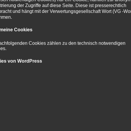
chen.
trierung der Zugriffe auf diese Seite. Diese ist presserechtlich
racht und hängt mit der Verwertungsgesellschaft Wort (VG -Wor
nspeicherung und ab und zu ein fingerabdruck – das ist kein t
mmen.
kann sich ja zuhause hinterm ofen verkriechen“.
emeine Cookies
achfolgenden Cookies zählen zu den technisch notwendigen
es.
ht sein, dass deutschland zum schwächsten glied der sicherheit
atenspeicherung für 6 monate ist hilfreich (im kampf gegen den t
ies von WordPress
as datenmonster NSA zu zähmen.“
sdatenspeicherung kann kommen. deutschland wird ein stück s
ratsdatenspeicherung anschläge (wie auf charlie hebdo) nicht.“