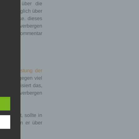
wer sich über die
eil er täglich über
hinterlasse. dieses
nichts zu verbergen
hauruck-kommentar
Gewährleistung der
entstand gegen viel
und präzisiert das,
 nichts zu verbergen
wegsetzt, sollte in
chon, wenn er über