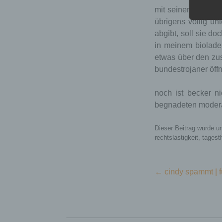
mit seinem nachsa
übrigens völlig un
abgibt, soll sie do
in meinem biolade
etwas über den zus
bundestrojaner öff
noch ist becker n
begnadeten moder
Nam
Dieser Beitrag wurde u
rechtslastigkeit
,
tages
word
kie
Beitragsnavigation
←
cindy spammt | f