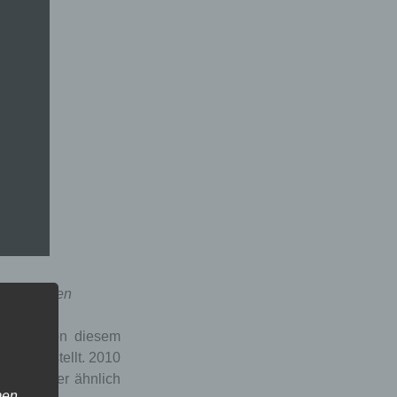
ze schwirren
 wird von diesem
bloß gestellt. 2010
ine bürger ähnlich
men