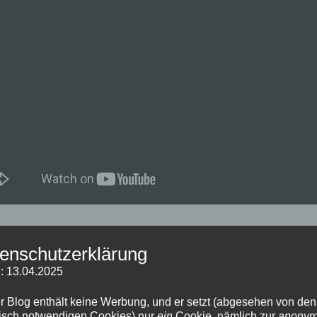
ker, best of-kommentare, wie sie gerade durch die sozialen net
enschutzerklärung
e ARD-chefredakteur rainald becker
(vormals WDR und SDR)
: 13.04.2025
tube geposteten zusammenschnitt seiner kommentare seit 2010 
r Blog enthält keine Werbung, und er setzt (abgesehen von den
deutschland solle sich ein vorbild an der NSA nehmen und se
isch notwendigen Cookies) nur
ein
Cookie, nämlich zur
anony