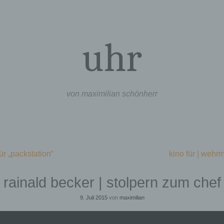
uhr
von maximilian schönherr
ür „packstation“
kino für | weh
rainald becker | stolpern zum chef
9. Juli 2015
von
maximilian