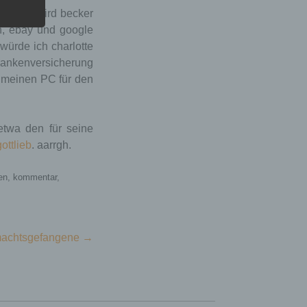
endet, wird becker
on, ebay und google
 würde ich charlotte
rankenversicherung
h meinen PC für den
etwa den für seine
ottlieb
. aarrgh.
en
,
kommentar
,
rmachtsgefangene
→