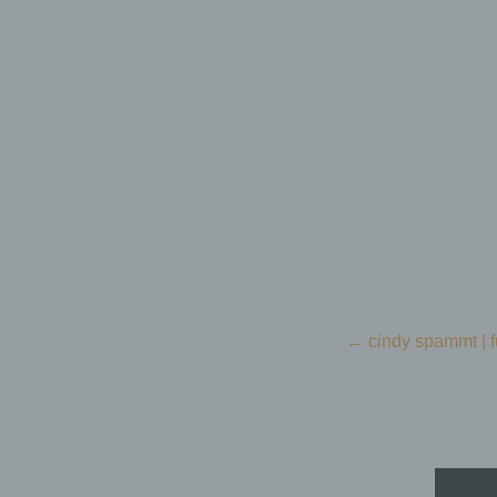
Menü
Zum Inhalt springen
Beitragsnavigation
←
cindy spammt | f