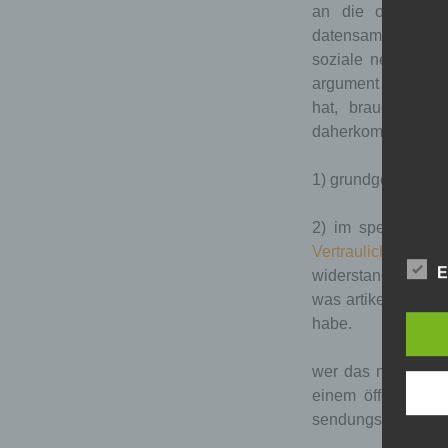
an die ofen-meta
datensammlerei des
soziale netzwerke 
argument ist so ku
hat, braucht auch
daherkommen, nicht
1) grundgesetz arti
2) im speziellen:
Vertraulichkeit un
E
widerstand aus kon
was artikel 2 GG sa
habe.
wer das nicht kapi
einem öffentlich-
sendungsinhalte en