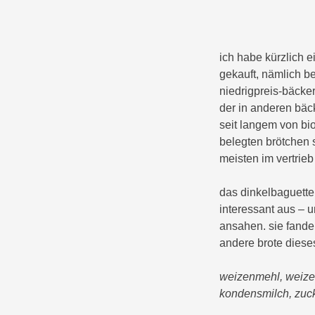
ich habe kürzlich 
gekauft, nämlich be
niedrigpreis-bäcke
der in anderen bäc
seit langem von bi
belegten brötchen s
meisten im vertrieb
das dinkelbaguette 
interessant aus – u
ansahen. sie fande
andere brote diese
weizenmehl, weizen
kondensmilch, zuck