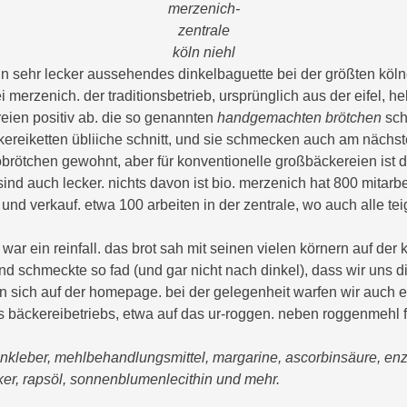
merzenich-
zentrale
köln niehl
ein sehr lecker aussehendes dinkelbaguette bei der größten köln
i merzenich. der traditionsbetrieb, ursprünglich aus der eifel, h
reien positiv ab. die so genannten
handgemachten brötchen
sch
kereiketten übliiche schnitt, und sie schmecken auch am nächste
obrötchen gewohnt, aber für konventionelle großbäckereien ist d
ind auch lecker. nichts davon ist bio. merzenich hat 800 mitarbe
 und verkauf. etwa 100 arbeiten in der zentrale, wo auch alle te
war ein reinfall. das brot sah mit seinen vielen körnern auf der 
nd schmeckte so fad (und gar nicht nach dinkel), dass wir uns d
n sich auf der homepage. bei der gelegenheit warfen wir auch e
s bäckereibetriebs, etwa auf das ur-roggen. neben roggenmehl f
kleber, mehlbehandlungsmittel, margarine, ascorbinsäure, enz
er, rapsöl, sonnenblumenlecithin und mehr.