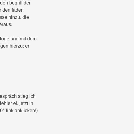
den begriff der
um den faden
se hinzu. die
eraus.
ologe und mit dem
gen hierzu: er
espräch stieg ich
ler ei. jetzt in
0°-link anklicken!)