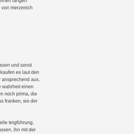
 einen langen
e von merzenich
üssen und sonst
 kaufen es laut den
r ansprechend aus.
e wahrheit einen
n noch prima, die
us franken, wo der
nelle teigführung.
assen, ihn mit der