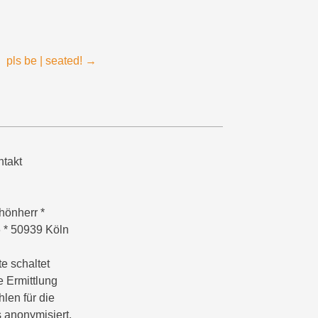
pls be | seated!
→
takt
hönherr *
6 * 50939 Köln
e schaltet
e Ermittlung
hlen für die
 anonymisiert.