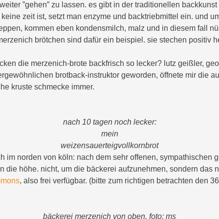
weiter ”gehen” zu lassen. es gibt in der traditionellen backkunst 
r keine zeit ist, setzt man enzyme und backtriebmittel ein. und 
ppen, kommen eben kondensmilch, malz und in diesem fall nüs
rzenich brötchen sind dafür ein beispiel. sie stechen positiv h
en die merzenich-brote backfrisch so lecker? lutz geißler, ge
rgewöhnlichen brotback-instruktor geworden, öffnete mir die au
sche kruste schmecke immer.
nach 10 tagen noch lecker:
mein
weizensauerteigvollkornbrot
h im norden von köln: nach dem sehr offenen, sympathischen g
n die höhe. nicht, um die bäckerei aufzunehmen, sondern das nieh
mmons
, also frei verfügbar. (bitte zum richtigen betrachten den 36
bäckerei merzenich von oben. foto: ms