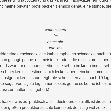
 diese wird laut otten (und das kann ich nachvollziehen) durch
ht. meine privaten brote backen ziemlich genau eine stunde, di
walnussbrot
im
anschnitt.
foto: ms
leider eine geschmackliche kathastrophe. es schmeckte nach n
e man gesagt: pappe. die meisten kunden, die dieses brot lieben,
und zwar nur ein paar scheiben. die sehen im laden immer seh
st schmecken sie bestimmt auch lecker. aber beim brot kommt di
 selbstgebackenen sauerteigbrote schmecken auch nach 10 tage
te sogar von tag zu tag immer besser. genau so kenne ich es a
asi zur muttermilch gehört.)
 fiasko, was auf praktisch alle industriebrote zutrifft, ist die sch
der großen produktionsdichte keine zeit, dem teig viel zeit zu l