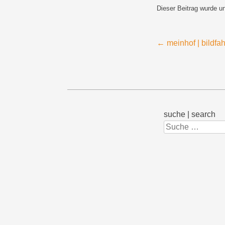
Dieser Beitrag wurde u
Beitragsnavigation
←
meinhof | bildf
suche | search
Suchen