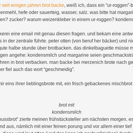
r seit einigen jahren brot backe
, weiß ich, dass ein “ur-roggen”-
enmehl, hefe oder sauerteig, wasser, salz. was bitte hat margar
hen? zucker? warum weizenkleber in einem ur-roggen? konden
ckerei eine email mit genau diesen fragen. und bekam eine antwo
fs in der zentrale führte. peter otten (von beruf her bäcker) und 
gute halbe stunde über brotbacken. das dinkelbaguette müsse
ggen angehe: kondensmilch und margarine seien geschmackstr
jahren in brot verbacken. man backe bei merzenich brote nach 
mer fiel auch das wort “geschmeidig”.
r eins ihrer lieblingsbrote mit, ein frisch gebackenes mischbrot
brot mit
kondensmilch
nussbrot“ zierte meinen frühstücksteller am nächsten morgen. es
nd aus, nämlich mit einer feinen porung und vor allem einer tie