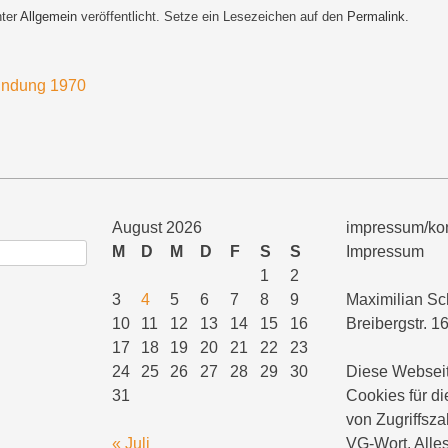
nter
Allgemein
veröffentlicht. Setze ein Lesezeichen auf den
Permalink
.
ahndung 1970
August 2026
impressum/kon
M
D
M
D
F
S
S
Impressum
1
2
3
4
5
6
7
8
9
Maximilian Sc
10
11
12
13
14
15
16
Breibergstr. 1
17
18
19
20
21
22
23
24
25
26
27
28
29
30
Diese Webseit
31
Cookies für di
von Zugriffsza
« Juli
VG-Wort. Alles