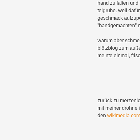
hand zu falten und 
teigruhe. weil dafü
geschmack aufzupe
”handgemachten” me
warum aber schmeck
blötzblog zum auße
meinte einmal, fri
zurück zu merzenic
mit meiner drohne i
den
wikimedia co