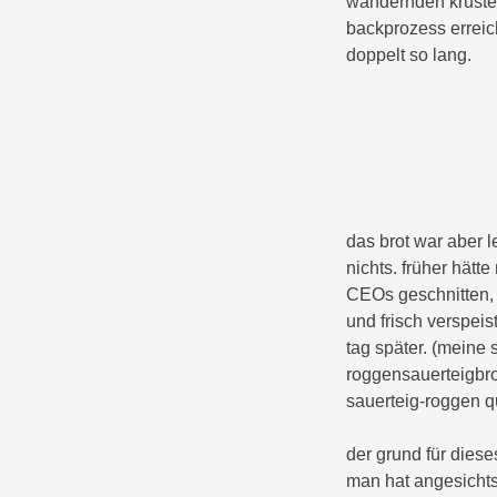
wandernden kruste.
backprozess erreic
doppelt so lang.
das brot war aber 
nichts. früher hätt
CEOs geschnitten, 
und frisch verspei
tag später. (meine
roggensauerteigbro
sauerteig-roggen qu
der grund für dieses
man hat angesichts 