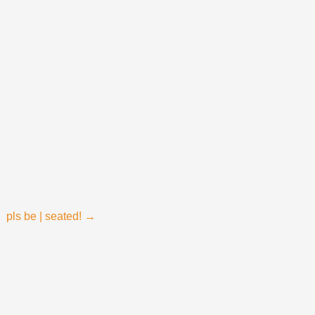
pls be | seated!
→