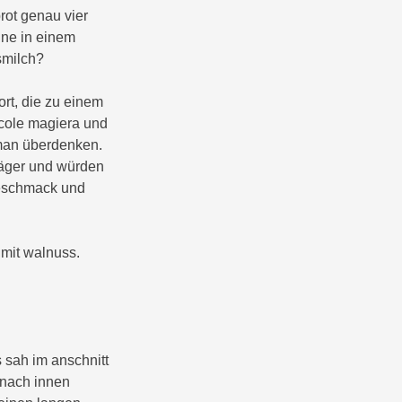
brot genau vier
ine in einem
smilch?
rt, die zu einem
nicole magiera und
 man überdenken.
äger und würden
geschmack und
 mit walnuss.
 sah im anschnitt
f nach innen