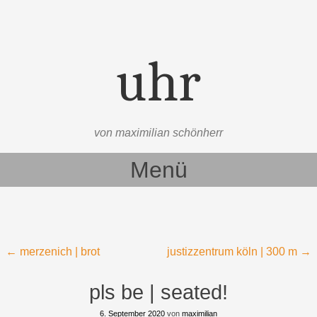
uhr
von maximilian schönherr
Menü
Zum Inhalt springen
Beitragsnavigation
←
merzenich | brot
justizzentrum köln | 300 m
→
pls be | seated!
6. September 2020
von
maximilian