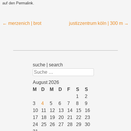
auf den
Permalink
.
Beitragsnavigation
←
merzenich | brot
justizzentrum köln | 300 m
→
suche | search
Suchen
August 2026
M
D
M
D
F
S
S
1
2
3
4
5
6
7
8
9
10
11
12
13
14
15
16
17
18
19
20
21
22
23
24
25
26
27
28
29
30