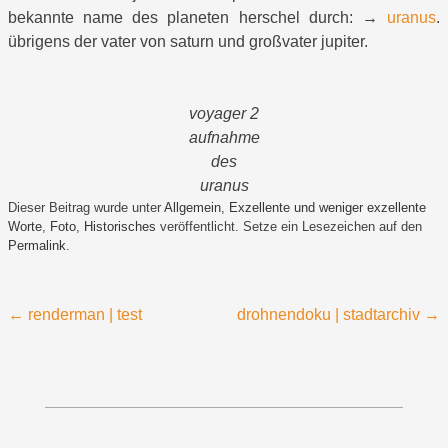
bekannte name des planeten herschel durch: →
uranus
.
übrigens der vater von saturn und großvater jupiter.
voyager 2
aufnahme
des
uranus
Dieser Beitrag wurde unter
Allgemein
,
Exzellente und weniger exzellente
Worte
,
Foto
,
Historisches
veröffentlicht. Setze ein Lesezeichen auf den
Permalink
.
Beitragsnavigation
←
renderman | test
drohnendoku | stadtarchiv
→