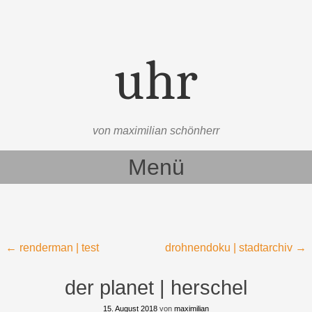
uhr
von maximilian schönherr
Menü
Zum Inhalt springen
Beitragsnavigation
←
renderman | test
drohnendoku | stadtarchiv
→
der planet | herschel
15. August 2018
von
maximilian