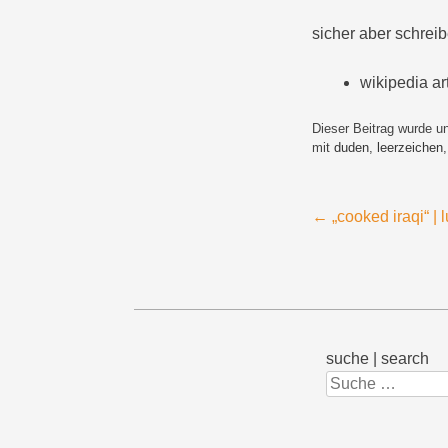
sicher aber schreib
wikipedia art
Dieser Beitrag wurde u
mit
duden
,
leerzeichen
Beitragsnavigation
←
„cooked iraqi“ | l
suche | search
Suchen