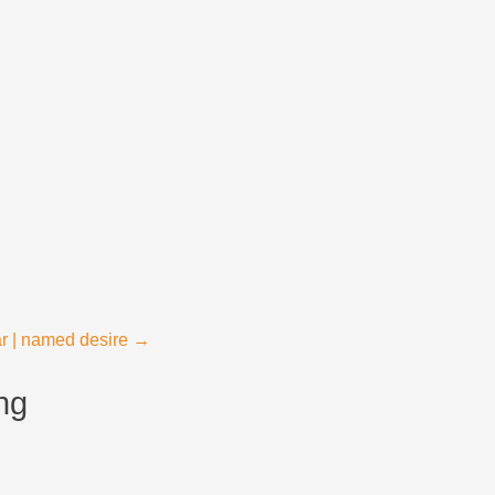
ar | named desire
→
ng