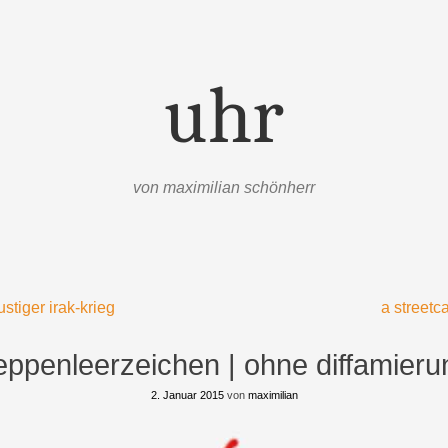
uhr
von maximilian schönherr
ustiger irak-krieg
a streetc
eppenleerzeichen | ohne diffamieru
2. Januar 2015
von
maximilian