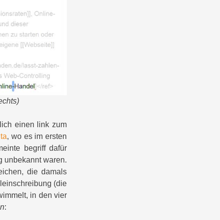
echts)
lich einen link zum
ta
, wo es im ersten
einte begriff dafür
lig unbekannt waren.
eichen, die damals
leinschreibung (die
immelt, in den vier
en
: