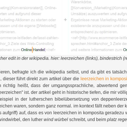
cher edit in der wikipedia. hier: leerzeichen (links), bindestrich (r
eren, befragte ich die wikipedia selbst, und da gibt es tatsäch
dieser führt direkt zum artikel über die
leerzeichen in komposi
ch richtig heißt, dass der umgangssprachliche, abwertend gem
rzeichen“ ist. der artikel geht in historische tiefen, die mir völ
ispiel in der lutherschen bibelübersetzung von deppenleerz
ichen waren, sondern ganz normal. im kontext fällt neben der k
 aufgriff) auf, dass es von leerzeichen in komposita geradezu w
windwirbel, den luther
wind würbel
schreibt, und beim
platz reg