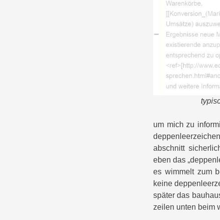
typis
um mich zu informi
deppenleerzeichen, 
abschnitt sicherli
eben das „deppenlee
es wimmelt zum be
keine deppenleerze
später das bauhaus
zeilen unten beim 