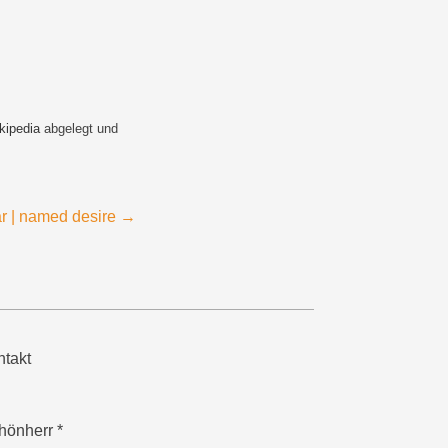
kipedia
abgelegt und
ar | named desire
→
takt
hönherr *