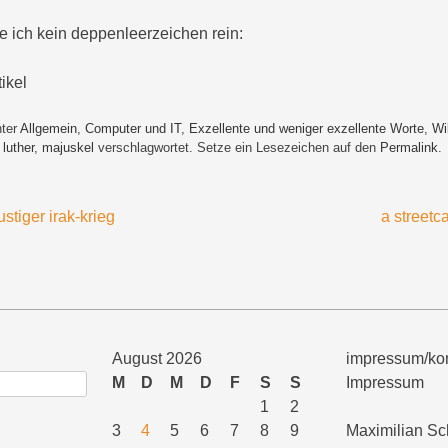
e ich kein deppenleerzeichen rein:
ikel
nter
Allgemein
,
Computer und IT
,
Exzellente und weniger exzellente Worte
,
Wi
,
luther
,
majuskel
verschlagwortet. Setze ein Lesezeichen auf den
Permalink
.
ustiger irak-krieg
a streetc
August 2026
impressum/kon
M
D
M
D
F
S
S
Impressum
1
2
3
4
5
6
7
8
9
Maximilian Sc