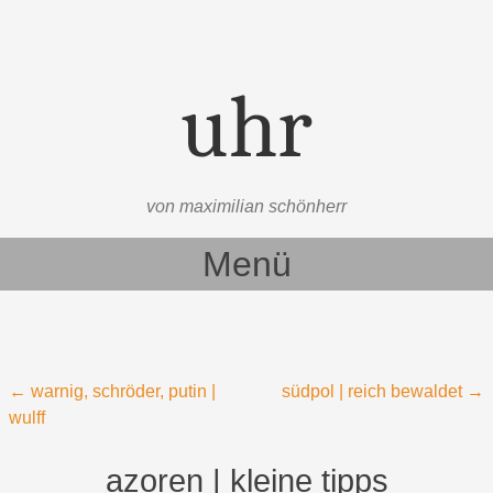
uhr
von maximilian schönherr
Menü
Zum Inhalt springen
Beitragsnavigation
←
warnig, schröder, putin |
südpol | reich bewaldet
→
wulff
azoren | kleine tipps