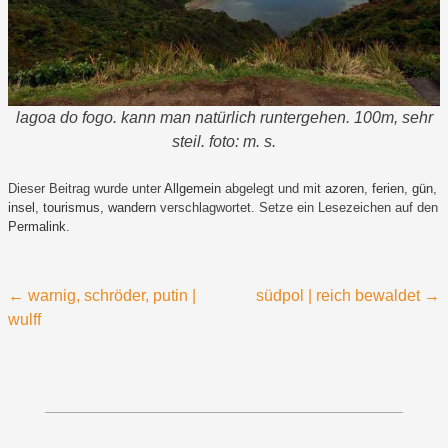
lagoa do fogo. kann man natürlich runtergehen. 100m, sehr
steil. foto: m. s.
Dieser Beitrag wurde unter
Allgemein
abgelegt und mit
azoren
,
ferien
,
gün
,
insel
,
tourismus
,
wandern
verschlagwortet. Setze ein Lesezeichen auf den
Permalink
.
Beitragsnavigation
←
warnig, schröder, putin |
südpol | reich bewaldet
→
wulff