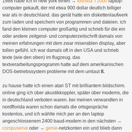
1988 habe ich in new york einen →
toshiba T1000
laptop-
computer gekauft, der mit etwa 900 dollar deutlich billiger
war als in deutschland. das gerät hatte ein diskettenlaufwerk
zum laden und speichern von programmen und dateien. ich
fand den kleinen computer großartig und schrieb für die ein
oder andere zeitgeist- und computerzeitschrift damals von
meinen erfahrungen mit dem zwar miserablen display, aber
tollen gefühl. ich war damals oft in den USA und schrieb
texte (wie den oben) im flugzeug. das
textverarbeitungsprogramm hatte auf dem amerikanischen
DOS-betriebssystem probleme mit dem umlaut
ß
.
zu hause hatte ich einen atari ST mit brilliantem bildschirm.
online ging ich über akustikkoppler, später über modems, die
in deutschland verboten waren. bei meinen verwandten in
nordflorida waren schon damals die ortsgespräche
kostenlos, und ich wählte mich per an den laptop
angeschlossenem 2400 baud-modem in den nächsten →
compuserve
oder →
genie
-netzkonten ein und blieb dann