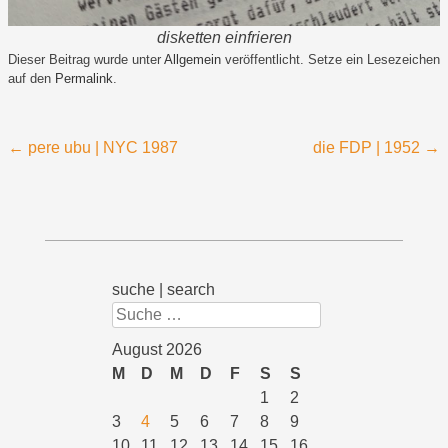
disketten einfrieren
Dieser Beitrag wurde unter
Allgemein
veröffentlicht. Setze ein Lesezeichen
auf den
Permalink
.
Beitragsnavigation
←
pere ubu | NYC 1987
die FDP | 1952
→
suche | search
Suchen
August 2026
M
D
M
D
F
S
S
1
2
3
4
5
6
7
8
9
10
11
12
13
14
15
16