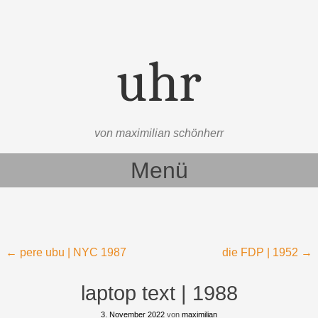
uhr
von maximilian schönherr
Menü
Zum Inhalt springen
Beitragsnavigation
←
pere ubu | NYC 1987
die FDP | 1952
→
laptop text | 1988
3. November 2022
von
maximilian